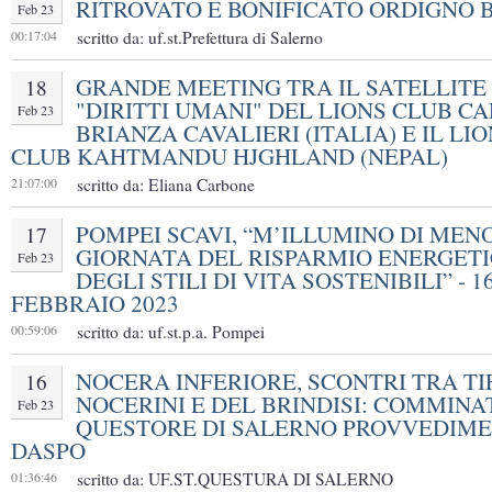
RITROVATO E BONIFICATO ORDIGNO 
Feb 23
00:17:04
scritto da: uf.st.Prefettura di Salerno
GRANDE MEETING TRA IL SATELLITE 
18
"DIRITTI UMANI" DEL LIONS CLUB C
Feb 23
BRIANZA CAVALIERI (ITALIA) E IL LI
CLUB KAHTMANDU HJGHLAND (NEPAL)
21:07:00
scritto da: Eliana Carbone
POMPEI SCAVI, “M’ILLUMINO DI MENO
17
GIORNATA DEL RISPARMIO ENERGETI
Feb 23
DEGLI STILI DI VITA SOSTENIBILI” - 1
FEBBRAIO 2023
00:59:06
scritto da: uf.st.p.a. Pompei
NOCERA INFERIORE, SCONTRI TRA TI
16
NOCERINI E DEL BRINDISI: COMMINA
Feb 23
QUESTORE DI SALERNO PROVVEDIME
DASPO
01:36:46
scritto da: UF.ST.QUESTURA DI SALERNO