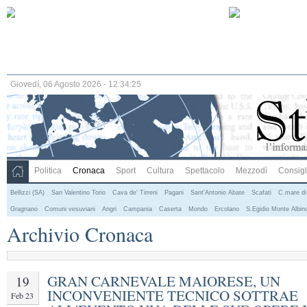
Giovedí, 06 Agosto 2026 - 12:34:26
Politica
Cronaca
Sport
Cultura
Spettacolo
Mezzodì
Consigli
Bellizzi (SA)
San Valentino Torio
Cava de' Tirreni
Pagani
Sant'Antonio Abate
Scafati
C.mare di
Gragnano
Comuni vesuviani
Angri
Campania
Caserta
Mondo
Ercolano
S.Egidio Monte Albin
Archivio Cronaca
GRAN CARNEVALE MAIORESE, UN
19
INCONVENIENTE TECNICO SOTTRAE
Feb 23