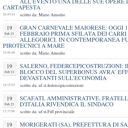
ALL'EVENTO UNA DELLE SUE OPERE 
CARTAPESTA
20:49:24
scritto da: Mario Amodio
GRAN CARNEVALE MAIORESE: OGGI 1
19
FEBBRAIO PRIMA SFILATA DEI CARRI
Feb 23
ALLEGORICI. IN CONTEMPORANEA F
PIROTECNICI A MARE
19:58:48
scritto da: Mario Amodio
SALERNO, FEDERCEPICOSTRUZIONI: I
19
BLOCCO DEL SUPERBONUS AVRA’ EFF
Feb 23
DEVASTANTI SULL’ECONOMIA
18:15:03
scritto da: uf.st.federcepicostruzioni
SCAFATI, AMMINISTRATIVE, FRATELL
19
D'ITALIA RIVENDICA IL SINDACO
Feb 23
15:37:00
scritto da: uf.st.FdI provinciale
MORIGERATI (SA), PREFETTURA DI S
19