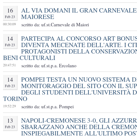
AL VIA DOMANI IL GRAN CARNEVALE
16
MAIORESE
Feb 23
00:30:09
scritto da: uf.st.Carnevale di Maiori
PARTECIPA AL CONCORSO ART BONUS 
14
DIVENTA MECENATE DELL'ARTE. I CI
Feb 23
PROTAGONISTI DELLA CONSERVAZION
BENI CULTURALI
20:47:51
scritto da: uf.st.p.a. Ercolano
POMPEI TESTA UN NUOVO SISTEMA D
14
MONITORAGGIO DEL SITO CON IL SU
Feb 23
DEGLI STUDENTI DELL'UNIVERSITÀ D
TORINO
19:52:29
scritto da: uf.st.p.a. Pompei
NAPOLI-CREMONESE 3-0, GLI AZZURRI
13
SBARAZZANO ANCHE DELLA CREMO
Feb 23
INSPIEGABILMENTE ALL'ULTIMO POS