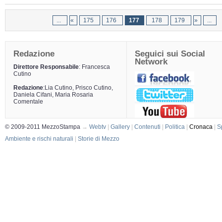
...
«
175
176
177
178
179
»
...
Redazione
Seguici sui Social
Network
Direttore Responsabile
: Francesca
Cutino
Redazione
:Lia Cutino, Prisco Cutino,
Daniela Cifani, Maria Rosaria
Comentale
© 2009-2011 MezzoStampa
→
Webtv
|
Gallery
|
Contenuti
|
Politica
|
Cronaca
|
S
Ambiente e rischi naturali
|
Storie di Mezzo