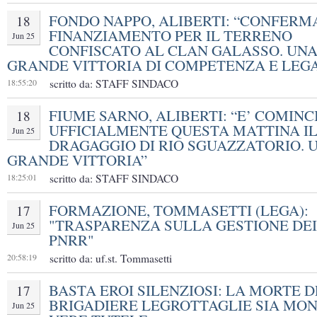
FONDO NAPPO, ALIBERTI: “CONFERM
18
FINANZIAMENTO PER IL TERRENO
Jun 25
CONFISCATO AL CLAN GALASSO. UN
GRANDE VITTORIA DI COMPETENZA E LEG
18:55:20
scritto da: STAFF SINDACO
FIUME SARNO, ALIBERTI: “E’ COMINC
18
UFFICIALMENTE QUESTA MATTINA I
Jun 25
DRAGAGGIO DI RIO SGUAZZATORIO. 
GRANDE VITTORIA”
18:25:01
scritto da: STAFF SINDACO
FORMAZIONE, TOMMASETTI (LEGA):
17
"TRASPARENZA SULLA GESTIONE DEI
Jun 25
PNRR"
20:58:19
scritto da: uf.st. Tommasetti
BASTA EROI SILENZIOSI: LA MORTE 
17
BRIGADIERE LEGROTTAGLIE SIA MON
Jun 25