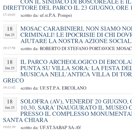
CON IL SINDACO DI BOSCOREALE E IL
DIRETTORE DEL PARCO IL 23 GIUGNO, ORE 1
17:10:03
scritto da: uf.st.P.A. Pompei
MOSAC CARABINIERI, NON SIAMO NOI
18
CRIMINALI! LE IPOCRISIE DI CHI DO
Jun 25
AIUTARE LA NOSTRA AZIONE SOCIAL
19:17:58
scritto da: ROBERTO DI STEFANO PORTAVOCE MOSAC
IL PARCO ARCHEOLOGICO DI ERCOL
18
PUNTA SU VILLA SORA: LA FESTA DE
Jun 25
MUSICAA NELL'ANTICA VILLA DI TO
GRECO
19:11:02
scritto da: UF.ST.P.A. ERCOLANO
SOLOFRA (AV), VENERDI' 20 GIUGNO,
18
10,30, SARA' INAUGURATO IL MUSEO 
Jun 25
PRESSO IL COMPLESSO MONUMENTAL
SANTA CHIARA
19:03:39
scritto da: UF.ST.SABAP SA-AV