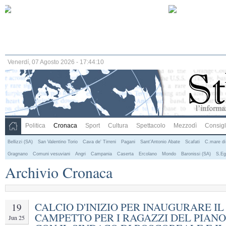
Venerdí, 07 Agosto 2026 - 17:44:10
Politica
Cronaca
Sport
Cultura
Spettacolo
Mezzodì
Consigli
Bellizzi (SA)
San Valentino Torio
Cava de' Tirreni
Pagani
Sant'Antonio Abate
Scafati
C.mare di
Gragnano
Comuni vesuviani
Angri
Campania
Caserta
Ercolano
Mondo
Baronissi (SA)
S.Eg
Archivio Cronaca
CALCIO D'INIZIO PER INAUGURARE IL
19
CAMPETTO PER I RAGAZZI DEL PIANO
Jun 25