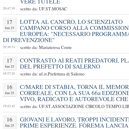
VERE TUTELE
20:47:39
scritto da: UF.ST.MOSAC
LOTTA AL CANCRO, LO SCIENZIATO
17
CAMPANO CORSO ALLA COMMISSION
Jun 25
EUROPEA: "NECESSARIO PROGRAMM
DI PREVENZIONE"
20:36:31
scritto da: Mariateresa Conte
CONTRASTO AI REATI PREDATORI, P
17
DEL PREFETTO DI SALERNO
Jun 25
18:57:20
scritto da: uf.st.Prefettura di Salerno
C/MARE DI STABIA, TORNA IL MEMOR
16
CORREALE, CON LA SUA 66a EDIZIONE,
Jun 25
VIVO, RADICATO E AUTOREVOLE CHE
19:43:42
scritto da: UF.ST.ASSOCIAZIONE CIRCOLO TEMPO LI
GIOVANI E LAVORO, TROPPI INCIDENT
16
PRIME ESPERIENZE. FÒREMA LANCIA
Jun 25