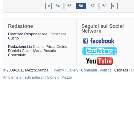
...
«
54
55
56
57
58
»
...
Redazione
Seguici sui Social
Network
Direttore Responsabile
: Francesca
Cutino
Redazione
:Lia Cutino, Prisco Cutino,
Daniela Cifani, Maria Rosaria
Comentale
© 2009-2011 MezzoStampa
→
Webtv
|
Gallery
|
Contenuti
|
Politica
|
Cronaca
|
S
Ambiente e rischi naturali
|
Storie di Mezzo