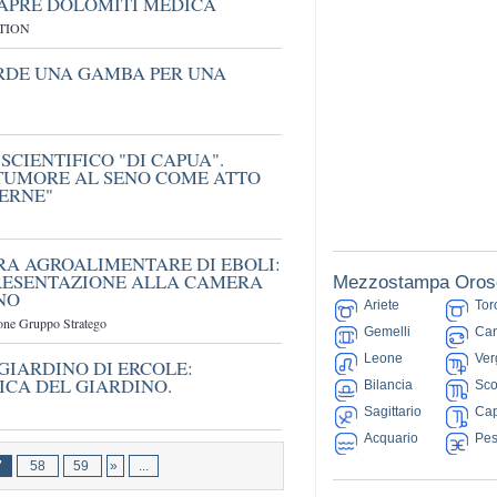
APRE DOLOMITI MEDICA
ATION
RDE UNA GAMBA PER UNA
SCIENTIFICO "DI CAPUA".
 TUMORE AL SENO COME ATTO
TERNE"
RA AGROALIMENTARE DI EBOLI:
PRESENTAZIONE ALLA CAMERA
Mezzostampa Oros
NO
Ariete
Tor
ione Gruppo Stratego
Gemelli
Can
Leone
Ver
 GIARDINO DI ERCOLE:
ICA DEL GIARDINO.
Bilancia
Sco
Sagittario
Cap
Acquario
Pes
7
58
59
»
...