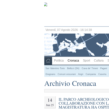
Venerdí, 07 Agosto 2026 - 16:14:38
Politica
Cronaca
Sport
Cultura
S
San Valentino Torio
Bellizzi (SA)
Cava de' Tirreni
Pagani
Gragnano
Comuni vesuviani
Angri
Campania
Caserta
Archivio Cronaca
IL PARCO ARCHEOLOGICO
14
COLLABORAZIONE CON L
Jun 25
MAGISTRATURA HA OSPIT