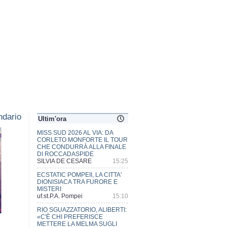
dario
Ultim'ora
ECSTATIC POMPEII, LA CITTA'
DIONISIACA TRA FURORE E
MISTERI
uf.st.P.A. Pompei
15:10
RIO SGUAZZATORIO, ALIBERTI:
«C'È CHI PREFERISCE
METTERE LA MELMA SUGLI
OCCHI PUR DI NON VEDERE»
STAFF SINDACO DI SCAFATI
14:23
XII TAPPA DI MISS ONDINA
SPORT, TENUTASI AL ROOF