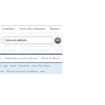
Contattaci
Scrivi alla redazione
Mission
vai
o
Ambiente e rischi naturali
Storie di Mezzo
i
Agro
Napoli
Boscoreale
Castel San Giorgio
ento
Penisola Sorrentina e amalfitana
Italia