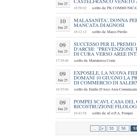
CASTELFRANCO VENETO 
Jun 25
18:58:02
scritto da: PK COMMUNIC
MALASANITA', DONNA PE
10
MANCATA DIAGNOSI
Jun 25
18:12:12
scritto da: Marco Pirollo
SUCCESSO PER IL PREMIO 
09
D'ARCHI: "PREVENZIONE
Jun 25
DI CURA VERSO AREE IN
17:39:46
scritto da: Mariateresa Conte
EXPOSELE, LA NUOVA FIE
09
DOMANI 10 GIUGNO LA 
Jun 25
DI COMMERCIO DI SALER
16:55:04
scritto da: Emilio D'Arco Area Comunicaz
POMPEI SCAVI, CASA DEL
09
RICOSTRUZIONE FILOLOG
Jun 25
16:43:56
scritto da: uf.st.P.A. Pompei
...
«
55
56
5