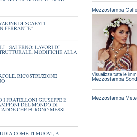
Mezzostampa Galle
TAZIONE DI SCAFATI
ON.FERRANTE”
LI - SALERNO: LAVORI DI
TRUTTURALE, MODIFICHE ALLA
Visualizza tutte le imm
RCOLE, RICOSTRUZIONE
Mezzostampa Sond
NO
Mezzostampa Mete
D I FRATELLONI GIUSEPPE E
AMPIONI DEL MONDO DI
CADDE CHE FURONO MESSI
TUDIA COME TI MUOVI, A