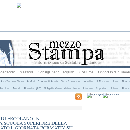
pettacolo
Mezzodì
Consigli per gli acquisti
Costume
Opportunità di lavor
Sant'Antonio Abate
Scafati
C.mare di Stabia
Torre Annunziata
Avellino
S.Marzano
Sarno
Pompe
Ercolano
Mondo
Baronissi (SA)
S.Egidio Monte Albino
Nocera Inferiore e Superiore
Salerno
Benev
 DI ERCOLANO IN
A SCUOLA SUPERIORE DELLA
ATO L GIORNATA FORMATIV SU