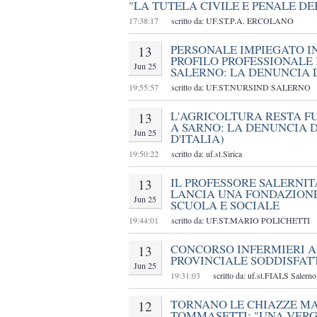
"LA TUTELA CIVILE E PENALE DE
17:38:17
scritto da: UF.ST.P.A. ERCOLANO
PERSONALE IMPIEGATO I
13
PROFILO PROFESSIONALE 
Jun 25
SALERNO: LA DENUNCIA 
19:55:57
scritto da: UF.ST.NURSIND SALERNO
L'AGRICOLTURA RESTA F
13
A SARNO: LA DENUNCIA D
Jun 25
D'ITALIA)
19:50:22
scritto da: uf.st.Sirica
IL PROFESSORE SALERNI
13
LANCIA UNA FONDAZIONE 
Jun 25
SCUOLA E SOCIALE
19:44:01
scritto da: UF.ST.MARIO POLICHETTI
CONCORSO INFERMIERI AL
13
PROVINCIALE SODDISFAT
Jun 25
19:31:03
scritto da: uf.st.FIALS Salerno
TORNANO LE CHIAZZE MA
12
TOMMASETTI: "UNA VERG