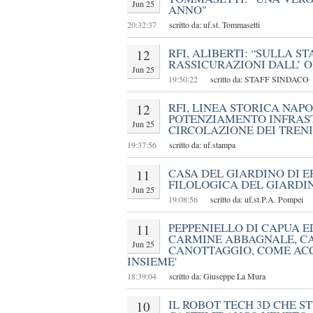
Jun 25
ANNO"
20:32:37
scritto da: uf.st. Tommasetti
RFI, ALIBERTI: “SULLA S
12
RASSICURAZIONI DALL’ 
Jun 25
19:50:22
scritto da: STAFF SINDACO
RFI, LINEA STORICA NAPO
12
POTENZIAMENTO INFRAS
Jun 25
CIRCOLAZIONE DEI TRENI
19:37:56
scritto da: uf.stampa
CASA DEL GIARDINO DI E
11
FILOLOGICA DEL GIARDI
Jun 25
19:08:56
scritto da: uf.st.P.A. Pompei
PEPPENIELLO DI CAPUA E
11
CARMINE ABBAGNALE, C
Jun 25
CANOTTAGGIO, COME AC
INSIEME'
18:39:04
scritto da: Giuseppe La Mura
IL ROBOT TECH 3D CHE S
10