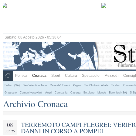
Sabato, 08 Agosto 2026 - 05:38:04
Politica
Cronaca
Sport
Cultura
Spettacolo
Mezzodì
Consigli
Bellizzi (SA)
San Valentino Torio
Cava de' Tirreni
Pagani
Sant'Antonio Abate
Scafati
C.mare di
Gragnano
Comuni vesuviani
Angri
Campania
Caserta
Ercolano
Mondo
Baronissi (SA)
S.Eg
Archivio Cronaca
TERREMOTO CAMPI FLEGREI: VERIFI
08
DANNI IN CORSO A POMPEI
Jun 25