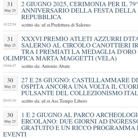
2 GIUGNO 2025, CERIMONIA PER IL 79
31
ANNIVERSARIO DELLA FESTA DELLA
May 25
REPUBBLICA
19:22:54
scritto da: uf.st.Prefettura di Salerno
XXXVI PREMIO ATLETI AZZURRI D'ITA
31
SALERNO AL CIRCOLO CANOTTIERI I
May 25
TRA I PREMIATI LA MEDAGLIA D'ORO
OLIMPICA MARTA MAGGETTI (VELA)
19:04:47
scritto da: Antonio Abate
27 E 28 GIUGNO: CASTELLAMMARE DI
30
OSPITA ANCORA UNA VOLTA IL CUOR
May 25
PULSANTE DEL COLLEZIONISMO ITA
20:03:16
scritto da: uf.st.Ass.Tempo Libero
1 E 2 GIUGNO AL PARCO ARCHEOLOGI
30
ERCOLANO: DUE GIORNI AD INGRESS
May 25
GRATUITO E UN RICCO PROGRAMMA 
EVENTI