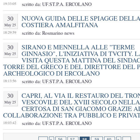
19:33:05
scritto da: UF.ST.P.A. ERCOLANO
NUOVA GUIDA DELLE SPIAGGE DELL
30
COSTIERA AMALFITANA
May 25
18:29:59
scritto da: Rosmarino news
SIRANO E MENNELLA ALLE "TERME
30
GINNASIO", L'INIZIATIVA DI TVCITY. 
May 25
VISITA QUESTA MATTINA DEL SINDAC
TORRE DEL GRECO E DEL DIRETTORE DEL 
ARCHEOLOGICO DI ERCOLANO
18:13:56
scritto da: UF.ST.P.A. ERCOLANO
CAPRI, AL VIA IL RESTAURO DEL TRO
30
VESCOVILE DEL XVIII SECOLO NELLA
May 25
CERTOSA DI SAN GIACOMO GRAZIE A
COLLABORAZIONE TRA PUBBLICO E PRIVA
18:03:42
scritto da: UF.ST.P.A. ERCOLANO
...
«
56
57
58
59
60
»
...