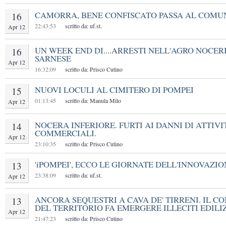
CAMORRA, BENE CONFISCATO PASSA AL COMU
16
22:43:53
scritto da: uf.st.
Apr 12
UN WEEK END DI....ARRESTI NELL'AGRO NOCER
16
SARNESE
Apr 12
16:32:09
scritto da: Prisco Cutino
NUOVI LOCULI AL CIMITERO DI POMPEI
15
01:13:45
scritto da: Manula Milo
Apr 12
NOCERA INFERIORE. FURTI AI DANNI DI ATTIVI
14
COMMERCIALI.
Apr 12
23:10:35
scritto da: Prisco Cutino
'iPOMPEI', ECCO LE GIORNATE DELL'INNOVAZIO
13
23:38:09
scritto da: uf.st.
Apr 12
ANCORA SEQUESTRI A CAVA DE' TIRRENI. IL C
13
DEL TERRITORIO FA EMERGERE ILLECITI EDILIZ
Apr 12
21:47:23
scritto da: Prisco Cutino