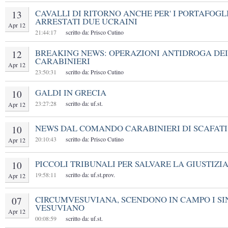
CAVALLI DI RITORNO ANCHE PER' I PORTAFOGLI
13
ARRESTATI DUE UCRAINI
Apr 12
21:44:17
scritto da: Prisco Cutino
BREAKING NEWS: OPERAZIONI ANTIDROGA DEI
12
CARABINIERI
Apr 12
23:50:31
scritto da: Prisco Cutino
GALDI IN GRECIA
10
23:27:28
scritto da: uf.st.
Apr 12
NEWS DAL COMANDO CARABINIERI DI SCAFATI
10
20:10:43
scritto da: Prisco Cutino
Apr 12
PICCOLI TRIBUNALI PER SALVARE LA GIUSTIZI
10
19:58:11
scritto da: uf.st.prov.
Apr 12
CIRCUMVESUVIANA, SCENDONO IN CAMPO I SI
07
VESUVIANO
Apr 12
00:08:59
scritto da: uf.st.