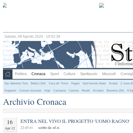
Sabato, 08 Agosto 2026 - 19:02:38
Politica
Cronaca
Sport
Cultura
Spettacolo
Mezzodì
Consigli
San Valentino Torio
Bellizzi (SA)
Cava de' Tirreni
Pagani
Sant'Antonio Abate
Scafati
C.mare di
Gragnano
Comuni vesuviani
Angri
Campania
Caserta
Mondo
Ercolano
Baronissi (SA)
S.Eg
Archivio Cronaca
ENTRA NEL VIVO IL PROGETTO 'UOMO RAGNO'
16
22:45:41
scritto da: uf.st.
Apr 12