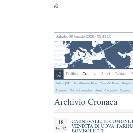
Sabato, 08 Agosto 2026 - 03:43:51
Politica
Cronaca
Sport
Cultura
S
Bellizzi (SA)
San Valentino Torio
Cava de' Tirreni
Pagani
Gragnano
Comuni vesuviani
Angri
Campania
Caserta
Archivio Cronaca
CARNEVALE: IL COMUNE 
18
VENDITA DI UOVA, FARIN
Feb 12
BOMBOLETTE