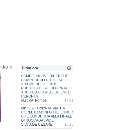
dario
Ultim'ora
MISS SUD 2026 AL VIA: DA
CORLETO MONFORTE IL TOUR
CHE CONDURRÀ ALLA FINALE
DI ROCCADASPIDE
SILVIA DE CESARE
15:25
ECSTATIC POMPEII, LA CITTA'
DIONISIACA TRA FURORE E
MISTERI
uf.st.P.A. Pompei
15:10
RIO SGUAZZATORIO, ALIBERTI:
«C'È CHI PREFERISCE
METTERE LA MELMA SUGLI