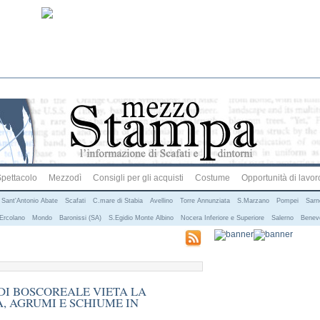
pettacolo
Mezzodì
Consigli per gli acquisti
Costume
Opportunità di lavor
Sant'Antonio Abate
Scafati
C.mare di Stabia
Avellino
Torre Annunziata
S.Marzano
Pompei
Sarn
Ercolano
Mondo
Baronissi (SA)
S.Egidio Monte Albino
Nocera Inferiore e Superiore
Salerno
Benev
DI BOSCOREALE VIETA LA
A, AGRUMI E SCHIUME IN