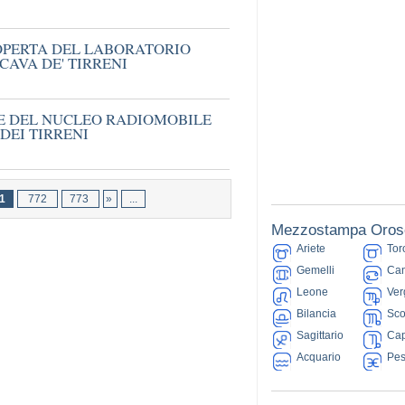
COPERTA DEL LABORATORIO
CAVA DE' TIRRENI
E DEL NUCLEO RADIOMOBILE
DEI TIRRENI
1
772
773
»
...
Mezzostampa Oros
Ariete
Tor
Gemelli
Can
Leone
Ver
Bilancia
Sco
Sagittario
Cap
Acquario
Pes