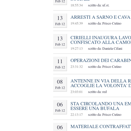
Feb 12
18:55:34
scritto da: uf.st.
ARRESTI A SARNO E CAVA 
13
19:45:39
scritto da: Prisco Cutino
Feb 12
CIRIELLI INAUGURA LAV
13
CONFISCATO ALLA CAM
Feb 12
19:27:13
scritto da: Daniela Cifani
OPERAZIONI DEI CARABIN
11
23:31:32
scritto da: Prisco Cutino
Feb 12
ANTENNE IN VIA DELLA R
08
ACCOGLIE LA VOLONTA' D
Feb 12
23:03:01
scritto da: red
STA CIRCOLANDO UNA EMA
06
ESSERE UNA BUFALA
Feb 12
22:13:17
scritto da: Prisco Cutino
MATERIALE CONTRAFFATT
06