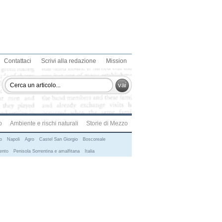
Contattaci
Scrivi alla redazione
Mission
vai
o
Ambiente e rischi naturali
Storie di Mezzo
o
Napoli
Agro
Castel San Giorgio
Boscoreale
ento
Penisola Sorrentina e amalfitana
Italia