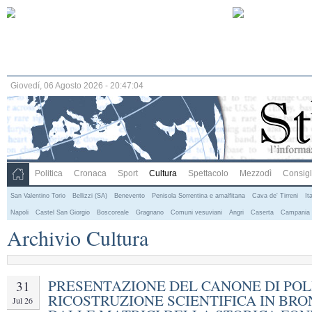
Giovedí, 06 Agosto 2026 - 20:47:04
Politica
Cronaca
Sport
Cultura
Spettacolo
Mezzodì
Consigli
San Valentino Torio
Bellizzi (SA)
Benevento
Penisola Sorrentina e amalfitana
Cava de' Tirreni
Ita
Napoli
Castel San Giorgio
Boscoreale
Gragnano
Comuni vesuviani
Angri
Caserta
Campania
Archivio Cultura
PRESENTAZIONE DEL CANONE DI POL
31
RICOSTRUZIONE SCIENTIFICA IN BR
Jul 26