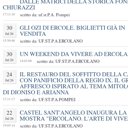
DALLE MATRICI DELLA STORICA FON
CHIURAZZI
17:11:10
scritto da: uf.st.P.A. Pompei
GLI OZI DI ERCOLE. BIGLIETTI GIÀ IN
30
VENDITA
Jul 26
15:50:48
scritto da: UF.ST.P.A.ERCOLANO
UN WEEKEND DA VIVERE AD ERCOL
30
Jul 26
14:01:00
scritto da: UF.ST.P.A.ERCOLANO
IL RESTAURO DEL SOFFITTO DELLA 
24
CON PANIFICIO DELLA REGIO IX. IL 
Jul 26
AFFRESCO ISPIRATO AL TEMA MITO
DI DIONISO E ARIANNA
17:11:17
scritto da: UF.ST.P.A.POMPEI
CASTEL SANT'ANGELO INAUGURA LA
22
MOSTRA "ERCOLANO. L'ARTE DI VIVE
Jul 26
19:05:14
scritto da: UF.ST.P.A.ERCOLANO