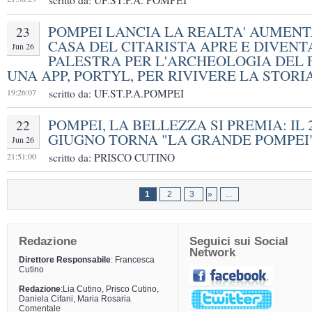
scritto da: UF.ST.P.A. POMPEI
POMPEI LANCIA LA REALTA' AUMENT
23
CASA DEL CITARISTA APRE E DIVENT
Jun 26
PALESTRA PER L'ARCHEOLOGIA DEL 
UNA APP, PORTYL, PER RIVIVERE LA STORI
19:26:07
scritto da: UF.ST.P.A.POMPEI
POMPEI, LA BELLEZZA SI PREMIA: IL 
22
GIUGNO TORNA "LA GRANDE POMPEI
Jun 26
21:51:00
scritto da: PRISCO CUTINO
1
2
3
»
...
Redazione
Seguici sui Social
Network
Direttore Responsabile
: Francesca
Cutino
Redazione
:Lia Cutino, Prisco Cutino,
Daniela Cifani, Maria Rosaria
Comentale