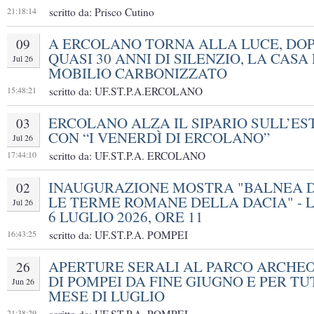
21:18:14
scritto da: Prisco Cutino
A ERCOLANO TORNA ALLA LUCE, DO
09
QUASI 30 ANNI DI SILENZIO, LA CASA
Jul 26
MOBILIO CARBONIZZATO
15:48:21
scritto da: UF.ST.P.A.ERCOLANO
ERCOLANO ALZA IL SIPARIO SULL’ES
03
CON “I VENERDÌ DI ERCOLANO”
Jul 26
17:44:10
scritto da: UF.ST.P.A. ERCOLANO
INAUGURAZIONE MOSTRA "BALNEA D
02
LE TERME ROMANE DELLA DACIA" - L
Jul 26
6 LUGLIO 2026, ORE 11
16:43:25
scritto da: UF.ST.P.A. POMPEI
APERTURE SERALI AL PARCO ARCHE
26
DI POMPEI DA FINE GIUGNO E PER TU
Jun 26
MESE DI LUGLIO
21:38:29