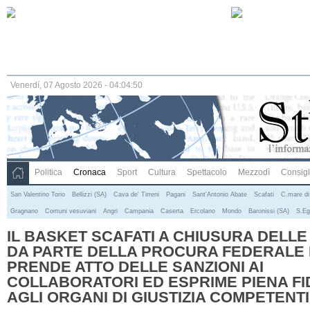
Venerdí, 07 Agosto 2026 - 04:04:50
Politica
Cronaca
Sport
Cultura
Spettacolo
Mezzodì
Consigli
San Valentino Torio
Bellizzi (SA)
Cava de' Tirreni
Pagani
Sant'Antonio Abate
Scafati
C.mare di
Gragnano
Comuni vesuviani
Angri
Campania
Caserta
Ercolano
Mondo
Baronissi (SA)
S.Eg
IL BASKET SCAFATI A CHIUSURA DELLE
DA PARTE DELLA PROCURA FEDERALE F
PRENDE ATTO DELLE SANZIONI AI
COLLABORATORI ED ESPRIME PIENA FI
AGLI ORGANI DI GIUSTIZIA COMPETENTI