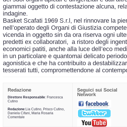
giammai oggetto di contestazione alcuna, relat
indagine.
Basket Scafati 1969 S.r.l, nel rinnovare la pi
nell’operato degli Organi di Giustizia competen
vicenda in oggetto sin da ora riserva ogni ulte
predetti ex collaboratori, a ristoro degli inge
economici patiti, anche alla luce dell’eco med
in un particolare e quantomai delicato period
agonistica e che ha contribuito a destabilizza
tesserati tutti, compromettendone al contempo 
Redazione
Seguici sui Social
Network
Direttore Responsabile
: Francesca
Cutino
Redazione
:Lia Cutino, Prisco Cutino,
Daniela Cifani, Maria Rosaria
Comentale