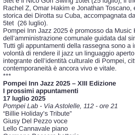
5tet e il Nico Gori Swing 10tet (25 luglio), il 
Rachel Z, Omar Hakim e Jonathan Toscano, e
storica dei Dirotta su Cuba, accompagnata 
5tet
(26 luglio).
Pompei Inn Jazz 2025 è promosso da Music Hu
dell’amministrazione comunale guidata dal s
Tutti gli appuntamenti della rassegna sono a in
volontà di rendere il jazz un linguaggio aperto
integrante dell’identità culturale di Pompei, cit
contemporaneità è ancora vivo e vitale.
***
Pompei Inn Jazz 2025 – XIII Edizione
I prossimi appuntamenti
17 luglio 2025
Pompei Lab - Via Astolelle, 112 - ore 21
“Billie Holiday’s Tribute”
Giusy Del Pezzo voce
Lello Cannavale piano