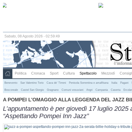
Sabato, 08 Agosto 2026 - 02:59:49
Politica
Cronaca
Sport
Cultura
Spettacolo
Mezzodì
Consigli
Benevento
San Valentino Torio
Cava de' Tirreni
Penisola Sorrentina e amalfitana
Italia
Pagani
Boscoreale
Castel San Giorgio
Gragnano
Comuni vesuviani
Angri
Campania
Caserta
Ercola
A POMPEI L'OMAGGIO ALLA LEGGENDA DEL JAZZ BI
L’appuntamento è per giovedì 17 luglio 2025
“Aspettando Pompei Inn Jazz”