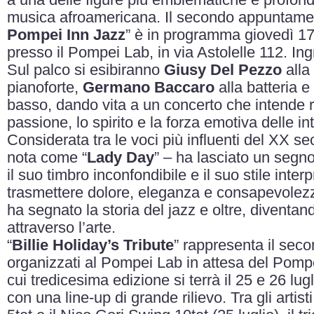
a una delle figure più emblematiche e profonde
musica afroamericana. Il secondo appuntame
Pompei Inn Jazz
” è in programma giovedì 17 
presso il Pompei Lab, in via Astolelle 112. In
Sul palco si esibiranno
Giusy Del Pezzo
alla
pianoforte,
Germano Baccaro
alla batteria e
basso, dando vita a un concerto che intende re
passione, lo spirito e la forza emotiva delle int
Considerata tra le voci più influenti del XX se
nota come “
Lady Day
” – ha lasciato un segn
il suo timbro inconfondibile e il suo stile inter
trasmettere dolore, eleganza e consapevolezza
ha segnato la storia del jazz e oltre, diventand
attraverso l’arte.
“
Billie Holiday’s Tribute
” rappresenta il sec
organizzati al Pompei Lab in attesa del Pompe
cui tredicesima edizione si terrà il 25 e 26 lug
con una line-up di grande rilievo. Tra gli artist