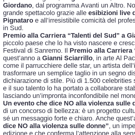
Giordano
, dal programma Avanti un Altro. 
grande spettacolo grazie alle
esibizioni live
Pignataro
e all’irresistibile comicità del prof
in Sud.
Premio alla Carriera “Talenti del Sud” a Gi
piccolo paese che lo ha visto nascere e crescere
Festival di Sanremo. Il
Premio alla Carriera 
quest’anno a
Gianni Sciarrillo
, in arte Al Pa
come il parrucchiere delle star, un artista de
trasformare un semplice taglio in un segno dis
dichiarazione di stile. Più di 1.500 celebrities
e il suo talento lo ha portato a collaborare s
lasciando un’impronta inconfondibile nel mond
Un evento che dice NO alla violenza sulle
di un concorso di bellezza: è un progetto cult
sé un messaggio forte e chiaro. Anche quest’
dice NO alla violenza sulle donne”
, un imp
edizione e che conferma l’attenzione alla sen