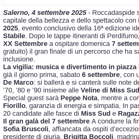
Salerno, 4 settembre 2025
-
Roccadaspide s
capitale della bellezza e dello spettacolo con 
2025
, evento conclusivo della 16ª edizione id
Stabile
. Dopo le tappe itineranti di Perdifumo
XX Settembre
a ospitare domenica
7 sette
gratuito) il gran finale di un percorso che ha 
inclusione.
La vigilia: musica e divertimento in piazz
già il giorno prima, sabato
6 settembre
, con 
De Marco
: si ballerà e si canterà sulle note de
’70, ’80 e ’90 insieme alle
Veline di Miss Su
Special guest sarà
Peppe Nota
, mentre a con
Fiorillo
, garanzia di energia e simpatia. In pas
20 candidate alle fasce di
Miss Sud
e
Ragazz
Il gran galà del 7 settembre
A condurre la fi
Sofia Bruscoli
, affiancata da ospiti d’eccezi
presidente di giuria,
Brigitta Boccoli
, madrin