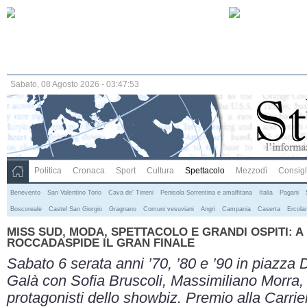
Sabato, 08 Agosto 2026 - 03:47:53
Politica
Cronaca
Sport
Cultura
Spettacolo
Mezzodì
Consigli
Benevento
San Valentino Torio
Cava de' Tirreni
Penisola Sorrentina e amalfitana
Italia
Pagani
Boscoreale
Castel San Giorgio
Gragnano
Comuni vesuviani
Angri
Campania
Caserta
Ercola
MISS SUD, MODA, SPETTACOLO E GRANDI OSPITI: A
ROCCADASPIDE IL GRAN FINALE
Sabato 6 serata anni ’70, ’80 e ’90 in piazza
Galà con Sofia Bruscoli, Massimiliano Morra, B
protagonisti dello showbiz. Premio alla Carriera