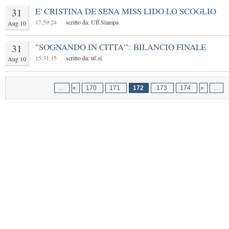
E' CRISTINA DE SENA MISS LIDO LO SCOGLIO
31
17:59:24
scritto da: Uff.Stampa
Aug 10
"SOGNANDO IN CITTA'": BILANCIO FINALE
31
15:31:15
scritto da: uf.st.
Aug 10
...
«
170
171
172
173
174
»
...