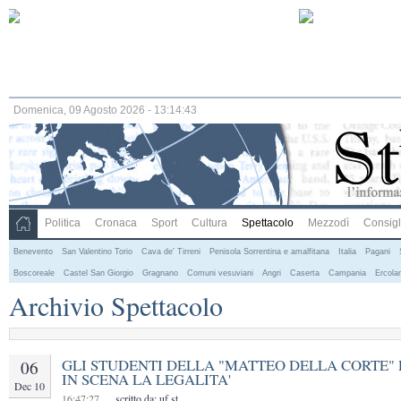
Domenica, 09 Agosto 2026 - 13:14:43
Politica
Cronaca
Sport
Cultura
Spettacolo
Mezzodì
Consigli
Benevento
San Valentino Torio
Cava de' Tirreni
Penisola Sorrentina e amalfitana
Italia
Pagani
Boscoreale
Castel San Giorgio
Gragnano
Comuni vesuviani
Angri
Caserta
Campania
Ercola
Archivio Spettacolo
GLI STUDENTI DELLA "MATTEO DELLA CORTE"
06
IN SCENA LA LEGALITA'
Dec 10
16:47:27
scritto da: uf.st.