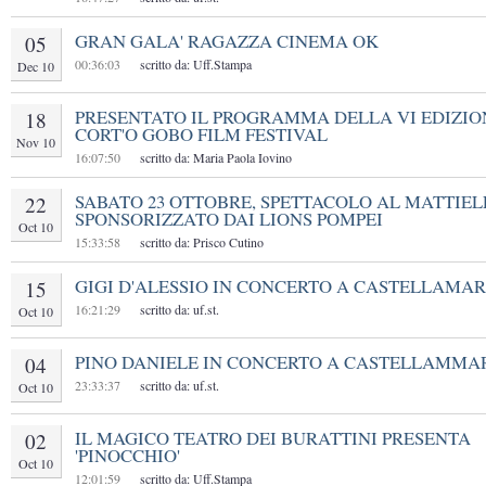
GRAN GALA' RAGAZZA CINEMA OK
05
00:36:03
scritto da: Uff.Stampa
Dec 10
PRESENTATO IL PROGRAMMA DELLA VI EDIZIO
18
CORT'O GOBO FILM FESTIVAL
Nov 10
16:07:50
scritto da: Maria Paola Iovino
SABATO 23 OTTOBRE, SPETTACOLO AL MATTIE
22
SPONSORIZZATO DAI LIONS POMPEI
Oct 10
15:33:58
scritto da: Prisco Cutino
GIGI D'ALESSIO IN CONCERTO A CASTELLAMA
15
16:21:29
scritto da: uf.st.
Oct 10
PINO DANIELE IN CONCERTO A CASTELLAMMA
04
23:33:37
scritto da: uf.st.
Oct 10
IL MAGICO TEATRO DEI BURATTINI PRESENTA
02
'PINOCCHIO'
Oct 10
12:01:59
scritto da: Uff.Stampa