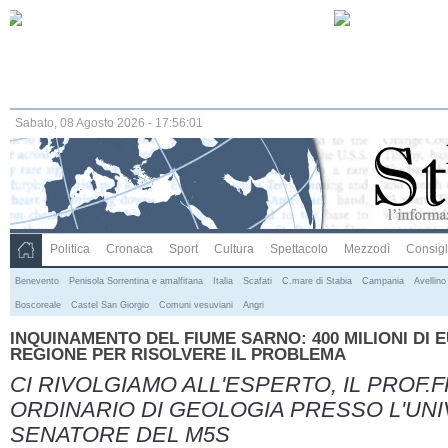
Sabato, 08 Agosto 2026 - 17:56:01
Politica
Cronaca
Sport
Cultura
Spettacolo
Mezzodì
Consigli
Benevento
Penisola Sorrentina e amalfitana
Italia
Scafati
C.mare di Stabia
Campania
Avellino
Boscoreale
Castel San Giorgio
Comuni vesuviani
Angri
INQUINAMENTO DEL FIUME SARNO: 400 MILIONI DI 
REGIONE PER RISOLVERE IL PROBLEMA
CI RIVOLGIAMO ALL'ESPERTO, IL PROF.
ORDINARIO DI GEOLOGIA PRESSO L'UNIV
SENATORE DEL M5S