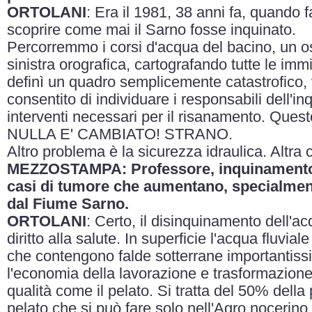
ORTOLANI
: Era il 1981, 38 anni fa, quando
scoprire come mai il Sarno fosse inquinato.
Percorremmo i corsi d'acqua del bacino, un os
sinistra orografica, cartografando tutte le imm
definì un quadro semplicemente catastrofico, 
consentito di individuare i responsabili dell'
interventi necessari per il risanamento. Quest
NULLA E' CAMBIATO! STRANO.
Altro problema è la sicurezza idraulica. Altra 
MEZZOSTAMPA: Professore, inquinamento v
casi di tumore che aumentano, specialment
dal Fiume Sarno.
ORTOLANI
: Certo, il disinquinamento dell'acq
diritto alla salute. In superficie l'acqua fluvia
che contengono falde sotterrane importantiss
l'economia della lavorazione e trasformazione
qualità come il pelato. Si tratta del 50% dell
pelato che si può fare solo nell'Agro nocerino 