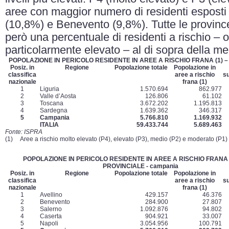
aree con maggior numero di residenti esposti 
(10,8%) e Benevento (9,8%). Tutte le provinc
però una percentuale di residenti a rischio – o
particolarmente elevato – al di sopra della m
POPOLAZIONE IN PERICOLO RESIDENTE IN AREE A RISCHIO FRANA
(1)
–
Posiz. in
Regione
Popolazione totale
Popolazione in
classifica
aree a rischio
s
nazionale
frana
(1)
1
Liguria
1.570.694
862.977
2
Valle d’Aosta
126.806
61.102
3
Toscana
3.672.202
1.195.813
4
Sardegna
1.639.362
346.317
5
Campania
5.766.810
1.169.932
ITALIA
59.433.744
5.689.463
Fonte: ISPRA
(1) Aree a rischio molto elevato (P4), elevato (P3), medio (P2) e moderato (P1)
POPOLAZIONE IN PERICOLO RESIDENTE IN AREE A RISCHIO FRANA
PROVINCIALE - campania
Posiz. in
Regione
Popolazione totale
Popolazione in
classifica
aree a rischio
s
nazionale
frana
(1)
1
Avellino
429.157
46.376
2
Benevento
284.900
27.807
3
Salerno
1.092.876
94.802
4
Caserta
904.921
33.007
5
Napoli
3.054.956
100.791