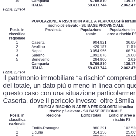
10
Campania
5.766.810
139.17
ITALIA
59.433.744
2.062.47
Fonte: ISPRA
POPOLAZIONE A RISCHIO IN AREE A PERICOLOSITà idrauli
rischio p3 elevato - SU BASE PROVINCIALE
Posiz. in
Provincia
Popolazione
Popolazione in
classifica
totale
aree a rischio P
regionale
1
Caserta
904.921
36.65
2
Avellino
429.157
11.51
3
Napoli
3.054.956
68.71
4
Salerno
1.092.876
19.66
5
Benevento
284.900
2.61
Campania
5.766.810
139.17
ITALIA
59.433.744
2.062.47
Fonte: ISPRA
Il patrimonio immobiliare “a rischio” comprende
del totale, un dato più o meno in linea con qu
questo caso con una situazione particolarment
Caserta, dove il pericolo investe oltre 18mila e
EDIFICI A RISCHIO IN AREE A PERICOLOSITà idraulica
rischio p3 elevato - SU BASE REGIONALE
Posiz. in
Regione
Edifici totali
Edifici in aree a
classifica
rischio P3
nazionale
1
Emilia-Romagna
980.291
102.52
2
Liguria
314.256
25.06