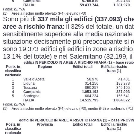
5
Campania
5.766.810
302.783
ITALIA
59.433.744
1.281.970
Fonte: ISPRA
(1) Aree a rischio molto elevato (P4), elevato (P3)
Sono più di
337 mila gli edifici (337.093) 
aree a rischio frana
: il 32% del totale, un d
sensibilmente superiore alla media nazionale 
situazione decisamente più preoccupante si re
sono 19.373 edifici gli edifici in zone a rischio
13,1% del totale) e nel Salernitano (32.199, il
edifici IN PERICOLO IN AREE A RISCHIO FRANA
(1)
– base regio
Posiz. in
Regione
Edifici totali
Edifici a rischio
classifica
frana
(1)
nazionale
1
Valle d’Aosta
58.978
41.401
2
Liguria
314.256
183.978
3
Toscana
890.257
349.105
4
Campania
1.053.193
337.093
5
Sardegna
604.234
156.541
ITALIA
14.515.795
1.884.022
Fonte: ISPRA
(1) Aree a rischio molto elevato (P4), elevato (P3), medio (P2) e moderato (P1)
edifici IN PERICOLO IN AREE A RISCHIO FRANA
(1)
– base PROVI
Posiz. in
Provincia
Edifici totali
Edifici a rischio
classifica
frana
(1)
regionale