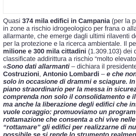
Quasi
374 mila edifici in Campania
(per la 
in zone a rischio idrogeologico per frana o all
allarmante, che emerge dagli ultimi rilaventi de
per la protezione e la ricerca ambientale. Il pe
milione e 300 mila cittadini
(1.309.103) dei q
classificate addirittura a rischio “molto elevato
«
Sono dati allarmanti
– dichiara il presiden
Costruzioni
,
Antonio Lombardi
–
e che non
solo in occasione di drammi e sciagure. 
piano straordinario per la messa in sicurezz
comprenda non solo il consolidamento e il 
ma anche la liberazione degli edifici che in
vuole coraggio: promuoviamo un programm
rottamazione che consenta a chi vive nelle
“rottamare” gli edifici per realizzarne di n
possibile se si rende lo strumento realment