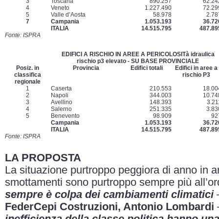
3
Toscana
890.257
62.24
4
Veneto
1.227.490
72.29
5
Valle d’Aosta
58.978
2.78
7
Campania
1.053.193
36.72
ITALIA
14.515.795
487.89
Fonte: ISPRA
EDIFICI A RISCHIO IN AREE A PERICOLOSITà idraulica
rischio p3 elevato - SU BASE PROVINCIALE
Posiz. in
Provincia
Edifici totali
Edifici in aree a
classifica
rischio P3
regionale
1
Caserta
210.553
18.00
2
Napoli
344.003
10.74
3
Avellino
148.393
3.21
4
Salerno
251.335
3.83
5
Benevento
98.909
92
Campania
1.053.193
36.72
ITALIA
14.515.795
487.89
Fonte: ISPRA
LA PROPOSTA
La situazione purtroppo peggiora di anno in a
smottamenti sono purtroppo sempre più all’ord
sempre è colpa dei cambiamenti climatici
FederCepi Costruzioni, Antonio Lombardi