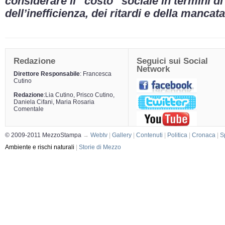
considerare il “costo” sociale in termini d
dell’inefficienza, dei ritardi e della manca
Redazione
Seguici sui Social
Network
Direttore Responsabile
: Francesca
Cutino
Redazione
:Lia Cutino, Prisco Cutino,
Daniela Cifani, Maria Rosaria
Comentale
© 2009-2011 MezzoStampa
→
Webtv
|
Gallery
|
Contenuti
|
Politica
|
Cronaca
|
S
Ambiente e rischi naturali
|
Storie di Mezzo