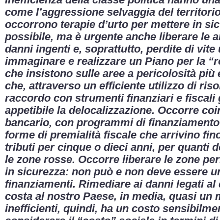
inefficienza della classe politica hanno un
come l’aggressione selvaggia del territori
occorrono terapie d’urto per mettere in sicu
possibile, ma è urgente anche liberare le a
danni ingenti e, soprattutto, perdite di vi
immaginare e realizzare un Piano per la “r
che insistono sulle aree a pericolosità pi
che, attraverso un efficiente utilizzo di r
raccordo con strumenti finanziari e fiscali
appetibile la delocalizzazione. Occorre co
bancario, con programmi di finanziamento s
forme di premialità fiscale che arrivino fin
tributi per cinque o dieci anni, per quant
le zone rosse. Occorre liberare le zone per
in sicurezza: non può e non deve essere u
finanziamenti. Rimediare ai danni legati al
costa al nostro Paese, in media, quasi un 
inefficienti, quindi, ha un costo sensibilm