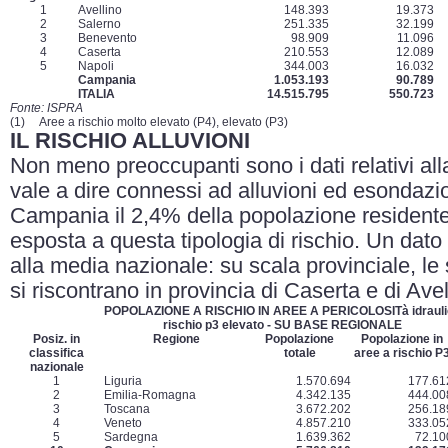
1
Avellino
148.393
19.373
2
Salerno
251.335
32.199
3
Benevento
98.909
11.096
4
Caserta
210.553
12.089
5
Napoli
344.003
16.032
Campania
1.053.193
90.789
ITALIA
14.515.795
550.723
Fonte: ISPRA
(1) Aree a rischio molto elevato (P4), elevato (P3)
IL RISCHIO ALLUVIONI
Non meno preoccupanti sono i dati relativi alla 
vale a dire connessi ad alluvioni ed esondazion
Campania il 2,4% della popolazione residente
esposta a questa tipologia di rischio. Un dato
alla media nazionale: su scala provinciale, le
si riscontrano in provincia di Caserta e di Ave
POPOLAZIONE A RISCHIO IN AREE A PERICOLOSITà idrauli
rischio p3 elevato - SU BASE REGIONALE
Posiz. in
Regione
Popolazione
Popolazione in
classifica
totale
aree a rischio P
nazionale
1
Liguria
1.570.694
177.61
2
Emilia-Romagna
4.342.135
444.00
3
Toscana
3.672.202
256.18
4
Veneto
4.857.210
333.05
5
Sardegna
1.639.362
72.10