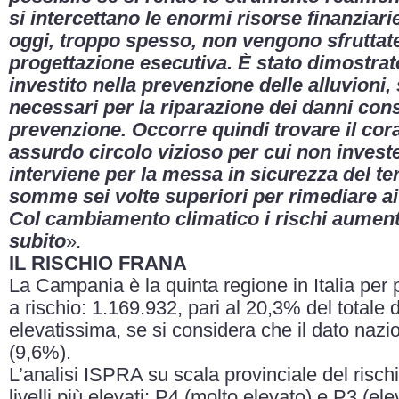
si intercettano le enormi risorse finanziari
oggi, troppo spesso, non vengono sfruttate
progettazione esecutiva. È stato dimostrat
investito nella prevenzione delle alluvioni,
necessari per la riparazione dei danni con
prevenzione. Occorre quindi trovare il cor
assurdo circolo vizioso per cui non invest
interviene per la messa in sicurezza del te
somme sei volte superiori per rimediare ai 
Col cambiamento climatico i rischi aument
subito
»
.
IL RISCHIO FRANA
La Campania è la quinta regione in Italia per
a rischio: 1.169.932, pari al 20,3% del totale 
elevatissima, se si considera che il dato nazi
(9,6%).
L’analisi ISPRA su scala provinciale del rischi
livelli più elevati: P4 (molto elevato) e P3 (el