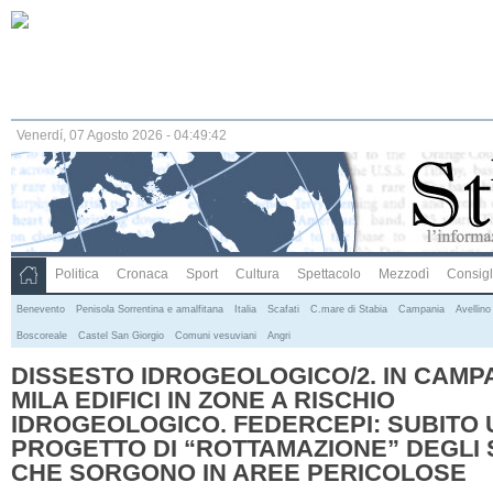
Venerdí, 07 Agosto 2026 - 04:49:43
Politica
Cronaca
Sport
Cultura
Spettacolo
Mezzodì
Consigli
Benevento
Penisola Sorrentina e amalfitana
Italia
Scafati
C.mare di Stabia
Campania
Avellino
Boscoreale
Castel San Giorgio
Comuni vesuviani
Angri
DISSESTO IDROGEOLOGICO/2. IN CAMPA
MILA EDIFICI IN ZONE A RISCHIO
IDROGEOLOGICO. FEDERCEPI: SUBITO 
PROGETTO DI “ROTTAMAZIONE” DEGLI S
CHE SORGONO IN AREE PERICOLOSE