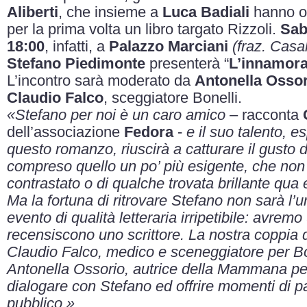
Aliberti
, che insieme a
Luca Badiali
hanno or
per la prima volta un libro targato Rizzoli.
Sab
18:00
, infatti, a
Palazzo Marciani
(fraz. Cas
Stefano Piedimonte
presenterà “
L’innamora
L’incontro sarà moderato da
Antonella Osso
Claudio Falco
, sceggiatore Bonelli.
«Stefano per noi è un caro amico
– racconta
dell’associazione
Fedora
-
e il suo talento, e
questo romanzo, riuscirà a catturare il gusto 
compreso quello un po’ più esigente, che non
contrastato o di qualche trovata brillante qua e
Ma la fortuna di ritrovare Stefano non sarà l’
evento di qualità letteraria irripetibile: avremo 
recensiscono uno scrittore. La nostra coppia d
Claudio Falco, medico e sceneggiatore per Bone
Antonella Ossorio, autrice della Mammana per 
dialogare con Stefano ed offrire momenti di p
pubblico.»