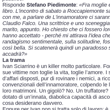
Risponde
Stefano Piedimonte
:
«
Fra moglie
libro
.
L'incontro di sabato a Roccapiemonte sa
con me, a parlare de L'innamoratore ci saran
Claudio Falco. Una scrittrice e uno sceneggiat
marito, appunto. Ho chiesto che ci fossero lor
hanno accettato - perché mi attirava l'idea ch
randagismo sentimentale, sulla solitudine, fo
così bella. Si scatenerà quindi un paradoss
accadrà?
»
La trama
Ivan Sciarrino è un killer molto particolare. Fo
sue vittime non toglie la vita, toglie l’amore.
d’affari disposti, pur di rovinare i nemici, a ri
convenzionali dell’innamoratore, colpendo le 
loro matrimoni. Un gigolò? No. Un truffatore
dotato di un’innata, diabolica capacità di asc
cosa desiderano davvero.
Eppure per Ivan non si tratta solo di lavoro: 