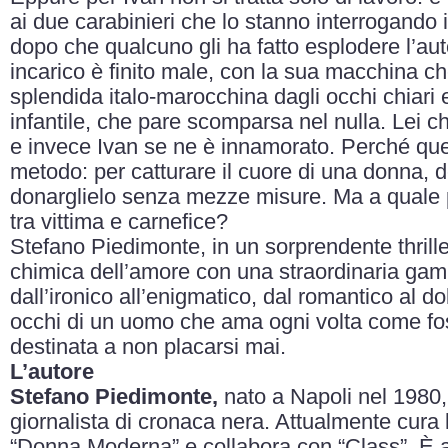
ai due carabinieri che lo stanno interrogando 
dopo che qualcuno gli ha fatto esplodere l’aut
incarico è finito male, con la sua macchina ch
splendida italo-marocchina dagli occhi chiari
infantile, che pare scomparsa nel nulla. Lei
e invece Ivan se ne è innamorato. Perché ques
metodo: per catturare il cuore di una donna, d
donarglielo senza mezze misure. Ma a quale p
tra vittima e carnefice?
Stefano Piedimonte, in un sorprendente thrille
chimica dell’amore con una straordinaria gam
dall’ironico all’enigmatico, dal romantico al dol
occhi di un uomo che ama ogni volta come fos
destinata a non placarsi mai.
L’autore
Stefano Piedimonte,
nato a Napoli nel 1980,
giornalista di cronaca nera. Attualmente cura l
“Donna Moderna” e collabora con “Class”. È 