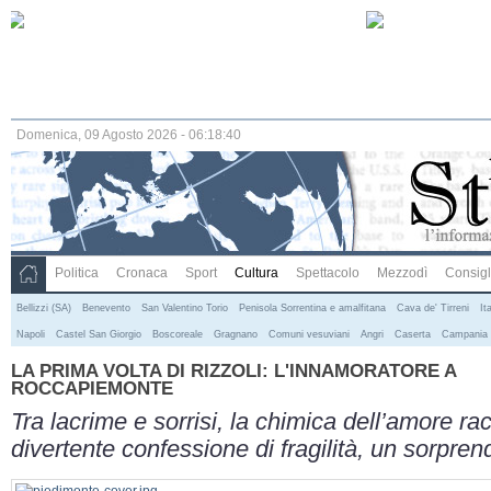
Domenica, 09 Agosto 2026 - 06:18:41
Politica
Cronaca
Sport
Cultura
Spettacolo
Mezzodì
Consigli
Bellizzi (SA)
Benevento
San Valentino Torio
Penisola Sorrentina e amalfitana
Cava de' Tirreni
Ita
Napoli
Castel San Giorgio
Boscoreale
Gragnano
Comuni vesuviani
Angri
Caserta
Campania
LA PRIMA VOLTA DI RIZZOLI: L'INNAMORATORE A
ROCCAPIEMONTE
Tra lacrime e sorrisi, la chimica dell’amore 
divertente confessione di fragilità, un sorpren