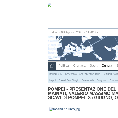
Sabato, 08 Agosto 2026 - 11:40:22
Politica
Cronaca
Sport
Cultura
S
Bellizzi (SA)
Benevento
San Valentino Torio
Penisola Sorr
Napoli
Castel San Giorgio
Boscoreale
Gragnano
Comuni
POMPEI - PRESENTAZIONE DEL L
MAINATI, VALERIO MASSIMO M
SCAVI DI POMPEI, 25 GIUGNO, 