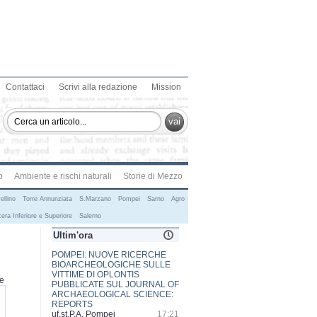
Contattaci
Scrivi alla redazione
Mission
vai
o
Ambiente e rischi naturali
Storie di Mezzo
ellino
Torre Annunziata
S.Marzano
Pompei
Sarno
Agro
era Inferiore e Superiore
Salerno
Ultim'ora
MISS SUD 2026 AL VIA: DA
CORLETO MONFORTE IL TOUR
CHE CONDURRÀ ALLA FINALE
te
DI ROCCADASPIDE
SILVIA DE CESARE
15:25
ECSTATIC POMPEII, LA CITTA'