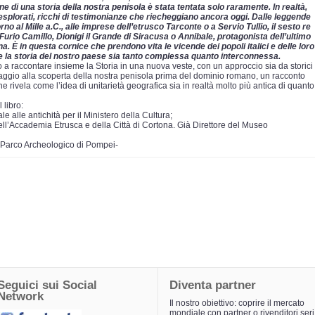
 di una storia della nostra penisola è stata tentata solo raramente. In realtà,
esplorati, ricchi di testimonianze che riecheggiano ancora oggi. Dalle leggende
o al Mille a.C., alle imprese dell’etrusco Tarconte o a Servio Tullio, il sesto re
urio Camillo, Dionigi il Grande di Siracusa o Annibale, protagonista dell’ultimo
. È in questa cornice che prendono vita le vicende dei popoli italici e delle loro
la storia del nostro paese sia tanto complessa quanto interconnessa.
a raccontare insieme la Storia in una nuova veste, con un approccio sia da storici
iaggio alla scoperta della nostra penisola prima del dominio romano, un racconto
 rivela come l’idea di unitarietà geografica sia in realtà molto più antica di quanto
 libro:
 alle antichità per il Ministero della Cultura;
ll’Accademia Etrusca e della Città di Cortona. Già Direttore del Museo
 Parco Archeologico di Pompei-
Seguici sui Social
Diventa partner
Network
Il nostro obiettivo: coprire il mercato
mondiale con partner o rivenditori seri