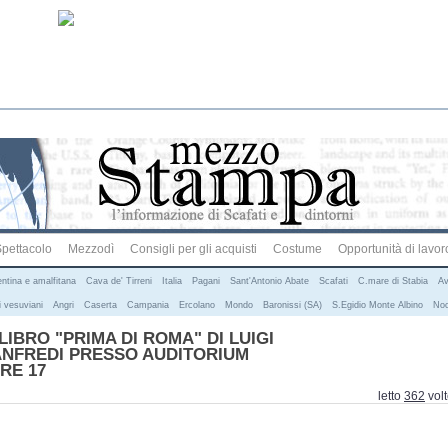
pettacolo
Mezzodì
Consigli per gli acquisti
Costume
Opportunità di lavor
entina e amalfitana
Cava de' Tirreni
Italia
Pagani
Sant'Antonio Abate
Scafati
C.mare di Stabia
Av
 vesuviani
Angri
Caserta
Campania
Ercolano
Mondo
Baronissi (SA)
S.Egidio Monte Albino
Noc
IBRO "PRIMA DI ROMA" DI LUIGI
ANFREDI PRESSO AUDITORIUM
ORE 17
letto
362
vol