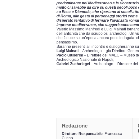
predominante nel Mediterraneo e la ricostruzione
molto ci sarebbe da dire su questi secoli poco 
su Enea e Diomede, che riportano ai secoli attorn
di Roma, alle gesta di personaggi storici come F
disperato tentativo di fermare l’avanzata romana
imprese mediterranee, che suggeriscono come 
Valerio Massimo Manfredi e Luigi Malnati tornano 
dell’antichità che da scrupolosi archeologi. Un v
che fa luce su un’epoca ancora poco indagata, che
pensassimo.
Saranno presenti all’incontro e dialogheranno sul
Luigi Malnati
– Archeologo – già Direttore Generale
Paolo Giulierin
I – Direttore del MAEC – Museo de
Archeologico Nazionale di Napoli;
Gabriel Zuchtriegel
– Archeologo – Direttore del
Redazione
Direttore Responsabile
: Francesca
Cutino