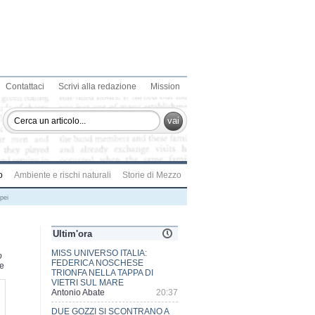
Contattaci
Scrivi alla redazione
Mission
vai
o
Ambiente e rischi naturali
Storie di Mezzo
pei
Ultim'ora
DUE GOZZI SI SCONTRANO A
o
CONCA DEI MARINI, AMALFI,
te
GRAVI DANNI ALLE
IMBARCAZIONI, MA NESSUN
FERITO
UF.ST.GUARDIA COSTIERA
SALERNO