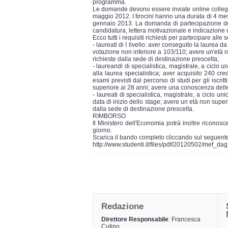
programma.
Le domande devono essere inviate online collegando
maggio 2012. I tirocini hanno una durata di 4 mesi
gennaio 2013. La domanda di partecipazione deve
candidatura, lettera motivazionale e indicazione 
Ecco tutti i requisiti richiesti per partecipare alle 
- laureati di I livello: aver conseguito la laurea 
votazione non inferiore a 103/110; avere un'età 
richieste dalla sede di destinazione prescelta;
- laureandi di specialistica, magistrale, a ciclo un
alla laurea specialistica; aver acquisito 240 cred
esami previsti dal percorso di studi per gli iscr
superiore ai 28 anni; avere una conoscenza delle 
- laureati di specialistica, magistrale, a ciclo 
data di inizio dello stage; avere un età non supe
dalla sede di destinazione prescelta.
RIMBORSO
Il Ministero dell'Economia potrà inoltre riconosc
giorno.
Scarica il bando completo cliccando sul seguente
http://www.studenti.it/files/pdf/20120502/mef_d
Redazione
Direttore Responsabile
: Francesca
Cutino