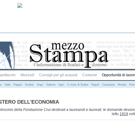
pettacolo
Mezzodì
Consigli per gli acquisti
Costume
Opportunità di lavor
na
Italia
Pagani
Scafati
Angri
Salerno
Agro
C.mare di Stabia
Napoli
Campania
Mondo
Pom
ISTERO DELL'ECONOMIA
 tirocinio della Fondazione Crui destinati a laureandi e laureati: le domande devon
letto
1919
vol