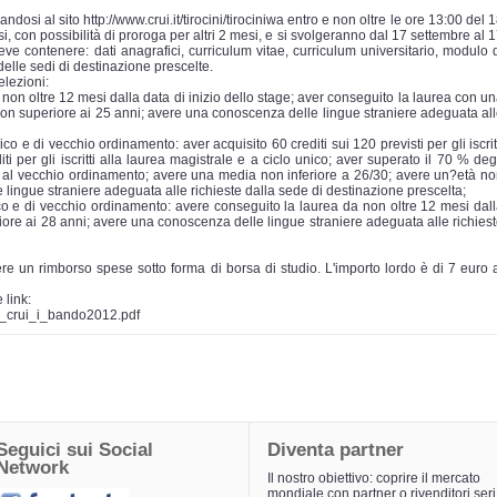
si al sito http://www.crui.it/tirocini/tirociniwa entro e non oltre le ore 13:00 del 
, con possibilità di proroga per altri 2 mesi, e si svolgeranno dal 17 settembre al 
 contenere: dati anagrafici, curriculum vitae, curriculum universitario, modulo 
delle sedi di destinazione prescelte.
selezioni:
da non oltre 12 mesi dalla data di inizio dello stage; aver conseguito la laurea con u
non superiore ai 25 anni; avere una conoscenza delle lingue straniere adeguata al
ico e di vecchio ordinamento: aver acquisito 60 crediti sui 120 previsti per gli iscrit
iti per gli iscritti alla laurea magistrale e a ciclo unico; aver superato il 70 % deg
itti al vecchio ordinamento; avere una media non inferiore a 26/30; avere un?età n
lingue straniere adeguata alle richieste dalla sede di destinazione prescelta;
unico e di vecchio ordinamento: avere conseguito la laurea da non oltre 12 mesi dal
riore ai 28 anni; avere una conoscenza delle lingue straniere adeguata alle richies
ere un rimborso spese sotto forma di borsa di studio. L'importo lordo è di 7 euro 
 link:
ag_crui_i_bando2012.pdf
Seguici sui Social
Diventa partner
Network
Il nostro obiettivo: coprire il mercato
mondiale con partner o rivenditori seri