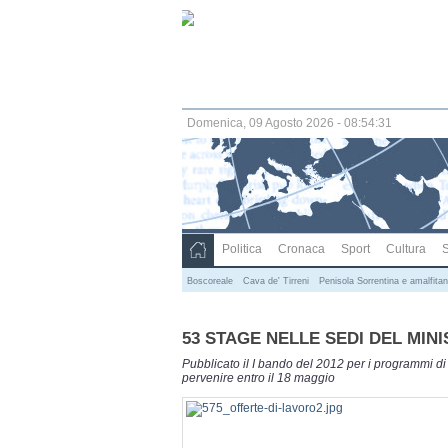
Domenica, 09 Agosto 2026 - 08:54:32
Politica
Cronaca
Sport
Cultura
S
Boscoreale
Cava de' Tirreni
Penisola Sorrentina e amalfita
53 STAGE NELLE SEDI DEL MIN
Pubblicato il I bando del 2012 per i programmi di
pervenire entro il 18 maggio