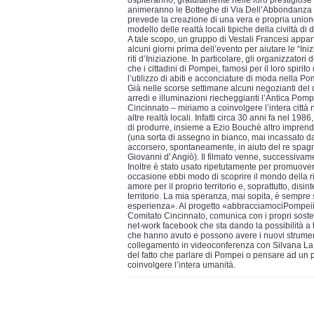
ospiteranno, gratuitamente nelle loro prestigios
animeranno le Botteghe di Via Dell’Abbondanza Nu
prevede la creazione di una vera e propria unione 
modello delle realtà locali tipiche della civiltà di 
A tale scopo, un gruppo di Vestali Francesi appar
alcuni giorni prima dell’evento per aiutare le “I
riti d’Iniziazione. In particolare, gli organizzat
che i cittadini di Pompei, famosi per il loro spiri
l’utilizzo di abiti e acconciature di moda nella Po
Già nelle scorse settimane alcuni negozianti del c
arredi e illuminazioni riecheggianti l’Antica P
Cincinnato – miriamo a coinvolgere l’intera città 
altre realtà locali. Infatti circa 30 anni fa nel 1
di produrre, insieme a Ezio Bouchè altro impren
(una sorta di assegno in bianco, mai incassato d
accorsero, spontaneamente, in aiuto del re spagno
Giovanni d' Angiò). Il filmato venne, successivam
Inoltre è stato usato ripetutamente per promuovere
occasione ebbi modo di scoprire il mondo della r
amore per il proprio territorio e, soprattutto, di
territorio. La mia speranza, mai sopita, è sempre 
esperienza». Al progetto «abbracciamociPompeii» i
Comitato Cincinnato, comunica con i propri sost
net-work facebook che sta dando la possibilità a tu
che hanno avuto e possono avere i nuovi strument
collegamento in videoconferenza con Silvana La
del fatto che parlare di Pompei o pensare ad un 
coinvolgere l’intera umanità.