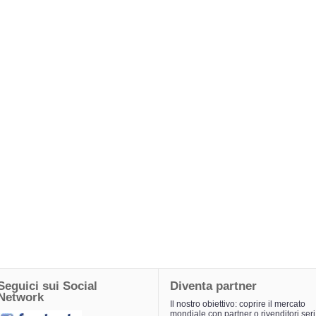
Seguici sui Social
Diventa partner
Network
Il nostro obiettivo: coprire il mercato
mondiale con partner o rivenditori seri