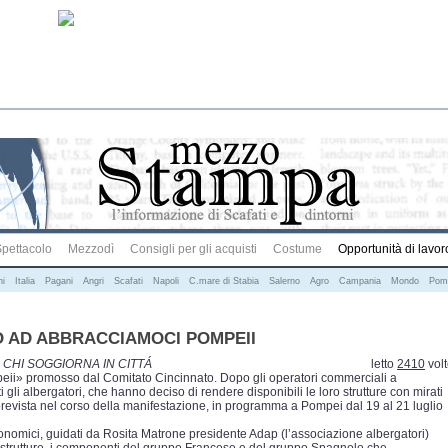
pettacolo
Mezzodì
Consigli per gli acquisti
Costume
Opportunità di lavor
ni
Italia
Pagani
Angri
Scafati
Napoli
C.mare di Stabia
Salerno
Agro
Campania
Mondo
Pom
O AD ABBRACCIAMOCI POMPEII
 CHI SOGGIORNA IN CITTÁ
letto
2410
vol
ii» promosso dal Comitato Cincinnato. Dopo gli operatori commerciali a
 gli albergatori, che hanno deciso di rendere disponibili le loro strutture con mirati
ri prevista nel corso della manifestazione, in programma a Pompei dal 19 al 21 luglio
conomici, guidati da Rosita Matrone presidente Adap (l’associazione albergatori)