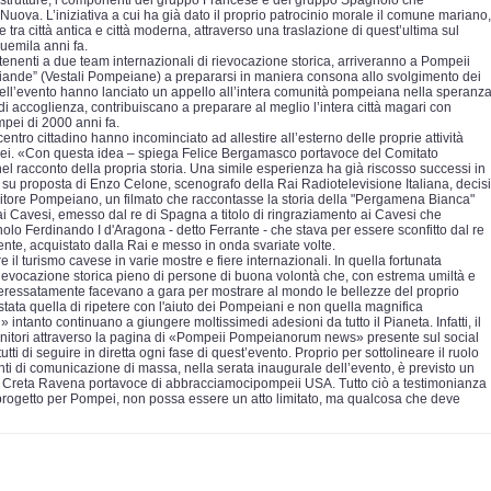
e strutture, i componenti del gruppo Francese e del gruppo Spagnolo che
ova. L’iniziativa a cui ha già dato il proprio patrocinio morale il comune mariano,
tra città antica e città moderna, attraverso una traslazione di quest’ultima sul
duemila anni fa.
tenenti a due team internazionali di rievocazione storica, arriveranno a Pompeii
niziande” (Vestali Pompeiane) a prepararsi in maniera consona allo svolgimento dei
ori dell’evento hanno lanciato un appello all’intera comunità pompeiana nella speranz
to di accoglienza, contribuiscano a preparare al meglio l’intera città magari con
mpei di 2000 anni fa.
entro cittadino hanno incominciato ad allestire all’esterno delle proprie attività
ompei. «Con questa idea – spiega Felice Bergamasco portavoce del Comitato
nel racconto della propria storia. Una simile esperienza ha già riscosso successi in
986, su proposta di Enzo Celone, scenografo della Rai Radiotelevisione Italiana, decisi
ditore Pompeiano, un filmato che raccontasse la storia della "Pergamena Bianca"
ai Cavesi, emesso dal re di Spagna a titolo di ringraziamento ai Cavesi che
lo Ferdinando I d'Aragona - detto Ferrante - che stava per essere sconfitto dal re
ente, acquistato dalla Rai e messo in onda svariate volte.
 il turismo cavese in varie mostre e fiere internazionali. In quella fortunata
ievocazione storica pieno di persone di buona volontà che, con estrema umiltà e
sinteressatamente facevano a gara per mostrare al mondo le bellezze del proprio
stata quella di ripetere con l'aiuto dei Pompeiani e non quella magnifica
ntanto continuano a giungere moltissimedi adesioni da tutto il Pianeta. Infatti, il
enitori attraverso la pagina di «Pompeii Pompeianorum news» presente sul social
tti di seguire in diretta ogni fase di quest’evento. Proprio per sottolineare il ruolo
i di comunicazione di massa, nella serata inaugurale dell’evento, è previsto un
 Creta Ravena portavoce di abbracciamocipompeii USA. Tutto ciò a testimonianza
progetto per Pompei, non possa essere un atto limitato, ma qualcosa che deve