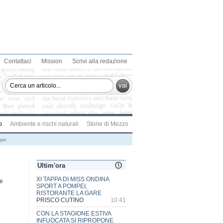
Contattaci
Mission
Scrivi alla redazione
vai
o
Ambiente e rischi naturali
Storie di Mezzo
pei
Ultim'ora
CON LA STAGIONE ESTIVA
te
INFUOCATA SI RIPROPONE
L'ANNOSO PROBLEMA DEGLI
INCENDI BOSCHIVI
PRISCO CUTINO
15:23
STIPENDI INCOMPLETI AL DEA