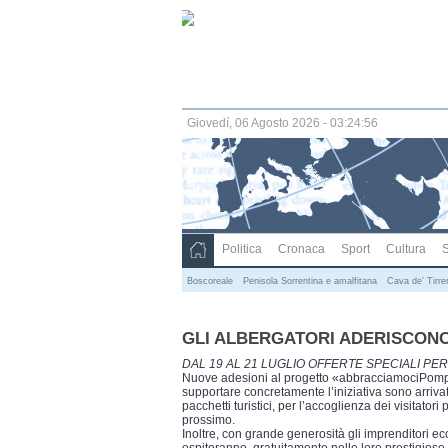
Giovedí, 06 Agosto 2026 - 03:24:57
Politica
Cronaca
Sport
Cultura
S
Boscoreale
Penisola Sorrentina e amalfitana
Cava de' Tirre
GLI ALBERGATORI ADERISCON
DAL 19 AL 21 LUGLIO OFFERTE SPECIALI PER
Nuove adesioni al progetto «abbracciamociPompe
supportare concretamente l’iniziativa sono arrivati
pacchetti turistici, per l’accoglienza dei visitato
prossimo.
Inoltre, con grande generosità gli imprenditori e