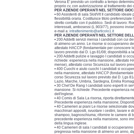
Verona E' previsto un contratto a tempo determina
proprio cv, con autorizzazione al trattamento dei 
PER AZIENDE OPERANTI NEL SETTORE GIOC
• 60 Assistenti di sala Slot/Vlt Il candidato ideale
flessibilità oraria. Costituisce titolo preferenziale
stretto contatto con il pubblico. Sedi di lavoro: R
interessati, ambosessi (L.903/77), possono inviare
e-mail a:
intrattenimento@articolo1.it
PER AZIENDE OPERANTI NEL SETTORE DELL
• 200 Addetti servizi mensa I candidati con cui 
di almeno un anno. Le risorse si occuperanno de
attestato HACCP (fondamentale per conoscere le n
lavoro previsto dal D. Lgs 81/08; disponibilità a la
• 200 Addetti pulizie e lavaggio I candidati si occ
richiede: esperienza nella mansione, attestato 
mense), attestato corso Sicurezza sul lavoro previs
• 400 Cuochi e aiuto cuochi I candidati si occupe
nella mansione, attestato HACCP (fondamentale p
corso Sicurezza sul lavoro previsto dal D. Lgs 81/0
Lazio, Marche, Umbria, Sardegna, Emilia Roma
• 30 Chef De Rang I candidati sono esperti in se
mansione. Si richiede: Precedente esperienza nel
dell'inglese.
• 40 Comis di Sala La risorsa, riporta direttament
Precedente esperienza nella mansione; Disponibil
• 40 Camerieri ai piani Le risorse selezionate do
macchinari appositi, svuotare i cestini, lavare e d
shampoo, bagnoschiuma; rifornire le camere di bev
precedente esperienza nella mansione, sono imme
della lingua inglese.
• 40 Camerieri di sala I candidati si occuperanno
pregressa nella mansione di almeno un anno, dip