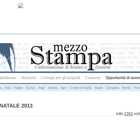
pettacolo
Mezzodì
Consigli per gli acquisti
Costume
Opportunità di lavor
na
Italia
Pagani
Scafati
Angri
Salerno
Agro
C.mare di Stabia
Napoli
Campania
Mondo
Pom
NATALE 2013
letto
2393
vol