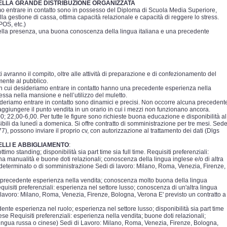
DELLA GRANDE DISTRIBUZIONE ORGANIZZATA
mo entrare in contatto sono in possesso del Diploma di Scuola Media Superiore,
 gestione di cassa, ottima capacità relazionale e capacità di reggere lo stress.
POS, etc.)
bella presenza, una buona conoscenza della lingua italiana e una precedente
i avranno il compito, oltre alle attività di preparazione e di confezionamento del
amente al pubblico.
con cui desideriamo entrare in contatto hanno una precedente esperienza nella
sa nella mansione e nell’utilizzo del muletto.
esideriamo entrare in contatto sono dinamici e precisi. Non occorre alcuna precedent
ggiungere il punto vendita in un orario in cui i mezzi non funzionano ancora.
00; 22,00-6,00. Per tutte le figure sono richieste buona educazione e disponibilità al
ssibili da lunedì a domenica. Si offre contratto di somministrazione per tre mesi. Sed
/77), possono inviare il proprio cv, con autorizzazione al trattamento dei dati (Dlgs
ELLI E ABBIGLIAMENTO
:
imo standing; disponibilità sia part time sia full time. Requisiti preferenziali:
na manualità e buone doti relazionali; conoscenza della lingua inglese e/o di altra
o determinato o di somministrazione Sedi di lavoro: Milano, Roma, Venezia, Firenze,
g; precedente esperienza nella vendita; conoscenza molto buona della lingua
Requisiti preferenziali: esperienza nel settore lusso; conoscenza di un'altra lingua
i lavoro: Milano, Roma, Venezia, Firenze, Bologna, Verona E' previsto un contratto a
ente esperienza nel ruolo; esperienza nel settore lusso; disponibilità sia part time
ese Requisiti preferenziali: esperienza nella vendita; buone doti relazionali;
 lingua russa o cinese) Sedi di Lavoro: Milano, Roma, Venezia, Firenze, Bologna,