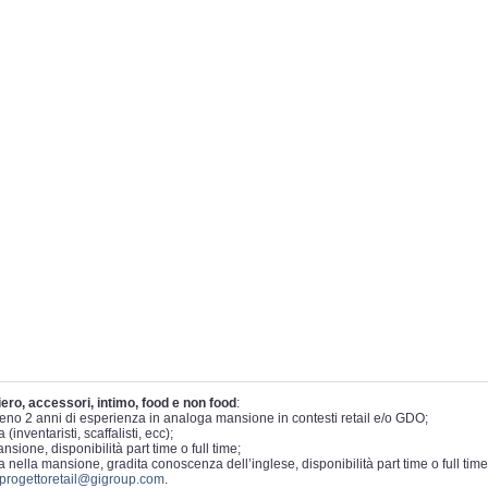
riero, accessori, intimo, food e non food
:
meno 2 anni di esperienza in analoga mansione in contesti retail e/o GDO;
(inventaristi, scaffalisti, ecc);
sione, disponibilità part time o full time;
nella mansione, gradita conoscenza dell’inglese, disponibilità part time o full time
progettoretail@gigroup.com
.