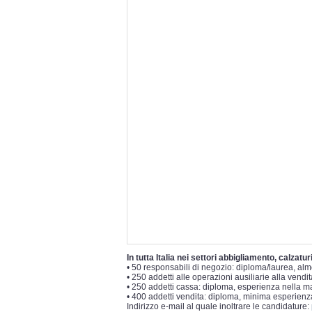
In tutta Italia nei settori abbigliamento, calzatu
• 50 responsabili di negozio: diploma/laurea, al
• 250 addetti alle operazioni ausiliarie alla vendita 
• 250 addetti cassa: diploma, esperienza nella man
• 400 addetti vendita: diploma, minima esperienza 
Indirizzo e-mail al quale inoltrare le candidature: