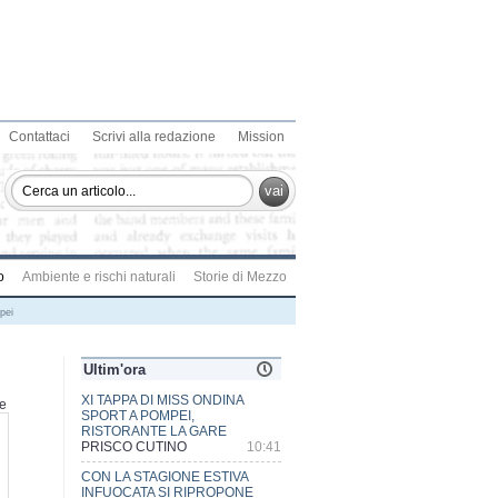
Contattaci
Scrivi alla redazione
Mission
vai
o
Ambiente e rischi naturali
Storie di Mezzo
pei
Ultim'ora
CON LA STAGIONE ESTIVA
te
INFUOCATA SI RIPROPONE
L'ANNOSO PROBLEMA DEGLI
INCENDI BOSCHIVI
PRISCO CUTINO
15:23
STIPENDI INCOMPLETI AL DEA