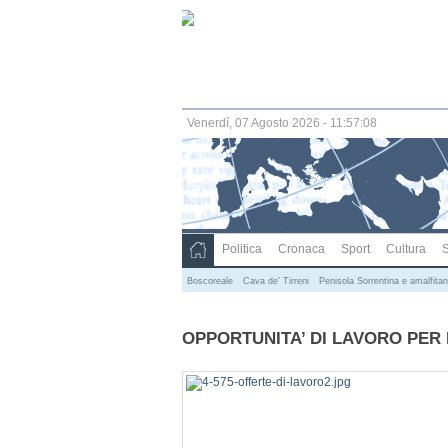
Venerdí, 07 Agosto 2026 - 11:57:09
Politica
Cronaca
Sport
Cultura
S
Boscoreale
Cava de' Tirreni
Penisola Sorrentina e amalfita
OPPORTUNITA’ DI LAVORO PER 