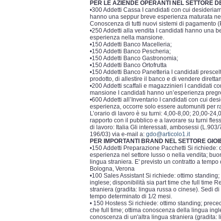
PER LE AZIENDE OPERANTI NEL SETTORE 
•300 Addetti Cassa I candidati con cui desideria
hanno una seppur breve esperienza maturata nella
Conoscenza di tutti nuovi sistemi di pagamento (
•250 Addetti alla vendita I candidati hanno una 
esperienza nella mansione.
•150 Addetti Banco Macelleria;
•150 Addetti Banco Pescheria;
•150 Addetti Banco Gastronomia;
•150 Addetti Banco Ortofrutta
•150 Addetti Banco Panetteria I candidati prescelt
prodotto, di allestire il banco e di vendere dirett
•200 Addetti scaffali e magazzinieri I candidati 
mansione I candidati hanno un’esperienza pregres
•600 Addetti all’Inventario I candidati con cui d
esperienza, occorre solo essere automuniti per ra
L’orario di lavoro è su turni: 4,00-8,00; 20,00-24,
rapporto con il pubblico e a lavorare su turni fle
di lavoro: Italia Gli interessati, ambosessi (L.903
196/03) via e-mail a:
gdo@articolo1.it
PER IMPORTANTI BRAND NEL SETTORE GIOI
•150 Addetti Preparazione Pacchetti Si richiede: ott
esperienza nel settore lusso o nella vendita; buo
lingua straniera. E' previsto un contratto a temp
Bologna, Verona
•100 Sales Assistant Si richiede: ottimo standin
inglese; disponibilità sia part time che full time 
straniera (gradita: lingua russa o cinese). Sedi d
tempo determinato di 1/2 mesi.
• 150 Hostess Si richiede: ottimo standing; preced
che full time; ottima conoscenza della lingua ingl
conoscenza di un'altra lingua straniera (gradita: