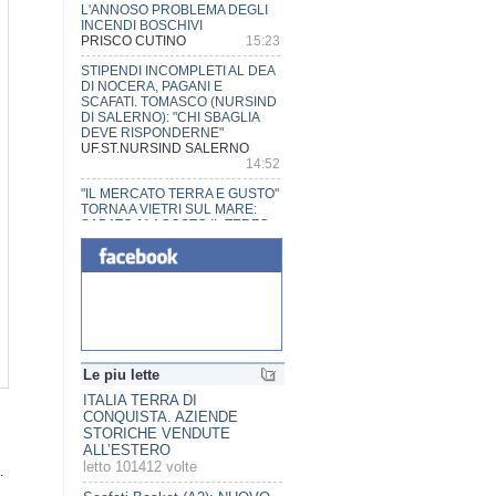
DI NOCERA, PAGANI E
SCAFATI. TOMASCO (NURSIND
DI SALERNO): "CHI SBAGLIA
DEVE RISPONDERNE"
UF.ST.NURSIND SALERNO
14:52
"IL MERCATO TERRA E GUSTO"
TORNA A VIETRI SUL MARE:
SABATO 1° AGOSTO IL TERZO
APPUNTAMENTO A MARINA DI
VIETRI
Monica De Santis
18:38
PRESENTAZIONE DEL
CANONE DI POLICLETO.
RICOSTRUZIONE SCIENTIFICA
IN BRONZO DALLE MATRICI
DELLA STORICA FONDERIA
CHIURAZZI
uf.st.P.A. Pompei
17:11
POMPEI SUL TETTO
D'EUROPA: ANTONIO
Le piu lette
GAROFALO CAMPIONE
EUROPEO NEI 200 MT A
Scafati Basket (A2): NUOVO
OSTACOLI LIFESAVING
ORGANIGRAMMA
PRISCO CUTINO
16:41
SOCIETARIO
letto 45555 volte
NOCERA SUP., APPROVATA LA
SALVAGUARDIA DEGLI
.
SCAFATI, MEGA INCENDIO
EQUILIBRI DI BILANCIO