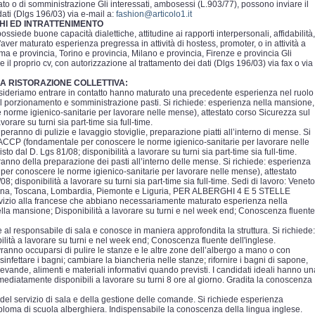
to o di somministrazione Gli interessati, ambosessi (L.903/77), possono inviare il
dati (Dlgs 196/03) via e-mail a:
fashion@articolo1.it
HI ED INTRATTENIMENTO
 possiede buone capacità dialettiche, attitudine ai rapporti interpersonali, affidabilità,
 l'aver maturato esperienza pregressa in attività di hostess, promoter, o in attività a
oma e provincia, Torino e provincia, Milano e provincia, Firenze e provincia Gli
 il proprio cv, con autorizzazione al trattamento dei dati (Dlgs 196/03) via fax o via
A RISTORAZIONE COLLETTIVA:
desideriamo entrare in contatto hanno maturato una precedente esperienza nel ruolo
l porzionamento e somministrazione pasti. Si richiede: esperienza nella mansione,
orme igienico-sanitarie per lavorare nelle mense), attestato corso Sicurezza sul
vorare su turni sia part-time sia full-time.
uperanno di pulizie e lavaggio stoviglie, preparazione piatti all’interno di mense. Si
HACCP (fondamentale per conoscere le norme igienico-sanitarie per lavorare nelle
to dal D. Lgs 81/08; disponibilità a lavorare su turni sia part-time sia full-time.
ranno della preparazione dei pasti all’interno delle mense. Si richiede: esperienza
er conoscere le norme igienico-sanitarie per lavorare nelle mense), attestato
8; disponibilità a lavorare su turni sia part-time sia full-time. Sedi di lavoro: Veneto
gna, Toscana, Lombardia, Piemonte e Liguria, PER ALBERGHI 4 E 5 STELLE
rvizio alla francese che abbiano necessariamente maturato esperienza nella
la mansione; Disponibilità a lavorare su turni e nel week end; Conoscenza fluente
e al responsabile di sala e conosce in maniera approfondita la struttura. Si richiede:
ità a lavorare su turni e nel week end; Conoscenza fluente dell'inglese.
vranno occuparsi di pulire le stanze e le altre zone dell’albergo a mano o con
isinfettare i bagni; cambiare la biancheria nelle stanze; rifornire i bagni di sapone,
ande, alimenti e materiali informativi quando previsti. I candidati ideali hanno un
diatamente disponibili a lavorare su turni 8 ore al giorno. Gradita la conoscenza
 del servizio di sala e della gestione delle comande. Si richiede esperienza
loma di scuola alberghiera. Indispensabile la conoscenza della lingua inglese.