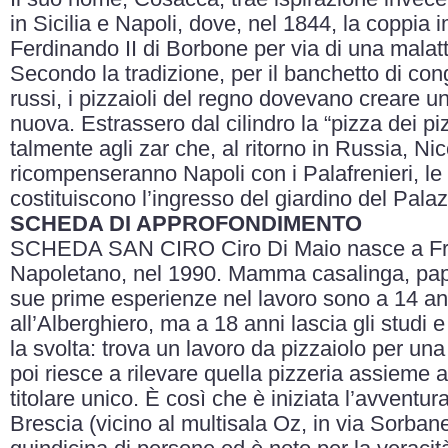
in Sicilia e Napoli, dove, nel 1844, la coppia i
Ferdinando II di Borbone per via di una malatt
Secondo la tradizione, per il banchetto di con
russi, i pizzaioli del regno dovevano creare
nuova. Estrassero dal cilindro la “pizza dei p
talmente agli zar che, al ritorno in Russia, N
ricompenseranno Napoli con i Palafrenieri, le
costituiscono l’ingresso del giardino del Pal
SCHEDA DI APPROFONDIMENTO
SCHEDA SAN CIRO Ciro Di Maio nasce a Fra
Napoletano, nel 1990. Mamma casalinga, pap
sue prime esperienze nel lavoro sono a 14 anni
all’Alberghiero, ma a 18 anni lascia gli studi 
la svolta: trova un lavoro da pizzaiolo per un
poi riesce a rilevare quella pizzeria assieme a 
titolare unico. È così che è iniziata l’avventur
Brescia (vicino al multisala Oz, in via Sorban