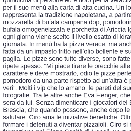
quindicina di persone ed è noto per la veraci
per il suo menù alla carta di alta cucina. Un 
rappresenta la tradizione napoletana, a partire
mozzarella di bufala campana dop, pomodorino
bufala omogeneizzata e porchetta di Ariccia 
ogni giorno viene scelto il livello esatto di idr
giornata. In menù ha la pizza verace, ma anche
fatta da un impasto fritto nell’olio bollente e s
paglia. Le pizze sono tutte diverse, sono fatte
ripete spesso. “Mi piace tirare le orecchie all
carattere e deve mostrarlo, odio le pizze perf
pomodoro da una parte rispetto ad un’altra 
veri”. Molti i vip che lo amano, le pareti del s
fotografie. Tra le altre anche Eva Henger, che
sera da lui. Senza dimenticare i giocatori del
Brescia, che quando possono, anche dopo le p
salutare. Ciro ama le iniziative benefiche. Oltr
formare i detenuti a diventar pizzaioli, Ciro si