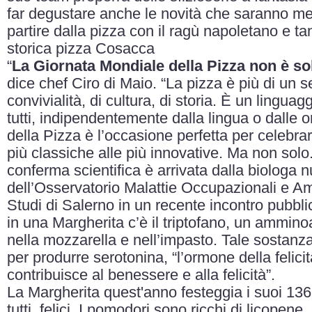
far degustare anche le novità che saranno m
partire dalla pizza con il ragù napoletano e tant
storica pizza Cosacca
“
La Giornata Mondiale della Pizza non è s
dice chef Ciro di Maio. “La pizza è più di un 
convivialità, di cultura, di storia. È un lingua
tutti, indipendentemente dalla lingua o dalle o
della Pizza è l’occasione perfetta per celebrarl
più classiche alle più innovative. Ma non solo.
conferma scientifica è arrivata dalla biologa n
dell’Osservatorio Malattie Occupazionali e Amb
Studi di Salerno in un recente incontro pubbl
in una Margherita c’è il triptofano, un ammin
nella mozzarella e nell’impasto. Tale sostanza
per produrre serotonina, “l’ormone della felici
contribuisce al benessere e alla felicità”.
La Margherita quest'anno festeggia i suoi 136
tutti felici. I pomodori sono ricchi di licopene