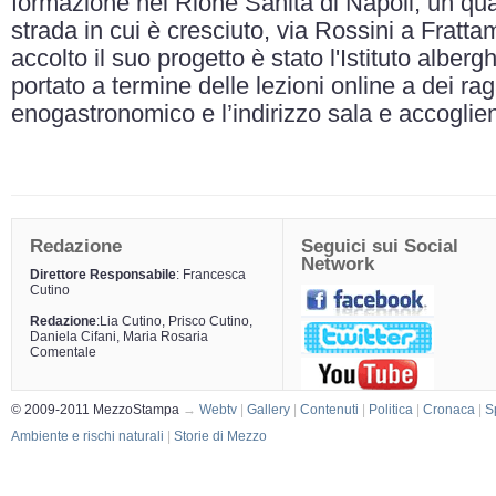
formazione nel Rione Sanità di Napoli, un quar
strada in cui è cresciuto, via Rossini a Fratta
accolto il suo progetto è stato l'Istituto alber
portato a termine delle lezioni online a dei ra
enogastronomico e l’indirizzo sala e accoglie
Redazione
Seguici sui Social
Network
Direttore Responsabile
: Francesca
Cutino
Redazione
:Lia Cutino, Prisco Cutino,
Daniela Cifani, Maria Rosaria
Comentale
© 2009-2011 MezzoStampa
→
Webtv
|
Gallery
|
Contenuti
|
Politica
|
Cronaca
|
S
Ambiente e rischi naturali
|
Storie di Mezzo