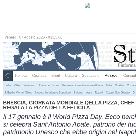
Venerdí, 07 Agosto 2026 - 03:15:01
Politica
Cronaca
Sport
Cultura
Spettacolo
Mezzodì
Consigli
Bellizzi (SA)
Benevento
Cava de' Tirreni
Penisola Sorrentina e amalfitana
Italia
Scafati
C.mare
S.Egidio Monte Albino
Nocera Inferiore e Superiore
Salerno
Agro
Napoli
Castel San Giorgio
Gr
BRESCIA, GIORNATA MONDIALE DELLA PIZZA, CHEF
REGALA LA PIZZA DELLA FELICITÀ
Il 17 gennaio è il World Pizza Day. Ecco perch
si celebra Sant’Antonio Abate, patrono dei fuoc
patrimonio Unesco che ebbe origini nel Napo