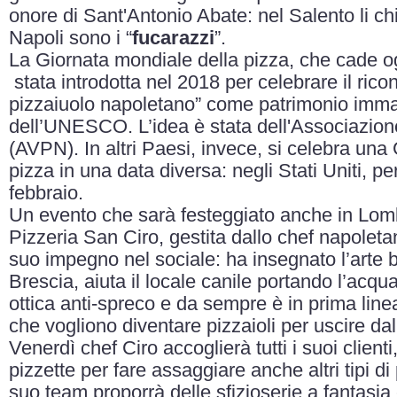
onore di Sant'Antonio Abate: nel Salento li c
Napoli sono i “
fucarazzi
”.
La Giornata mondiale della pizza, che cade og
stata introdotta nel 2018 per celebrare il rico
pizzaiuolo napoletano” come patrimonio immat
dell’UNESCO. L’idea è stata dell'Associazio
(AVPN). In altri Paesi, invece, si celebra una
pizza in una data diversa: negli Stati Uniti, pe
febbraio.
Un evento che sarà festeggiato anche in Lomba
Pizzeria San Ciro, gestita dallo chef napoletan
suo impegno nel sociale: ha insegnato l’arte b
Brescia, aiuta il locale canile portando l’acqu
ottica anti-spreco e da sempre è in prima linea
che vogliono diventare pizzaioli per uscire dal
Venerdì chef Ciro accoglierà tutti i suoi clien
pizzette per fare assaggiare anche altri tipi di p
suo team proporrà delle sfizioserie a fantasia