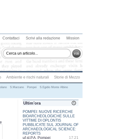
Contattaci
Scrivi alla redazione
Mission
vai
o
Ambiente e rischi naturali
Storie di Mezzo
olano
S.Marzano
Pompei
S.Egidio Monte Albino
Ultim'ora
POMPEI: NUOVE RICERCHE
BIOARCHEOLOGICHE SULLE
VITTIME DI OPLONTIS
te
PUBBLICATE SUL JOURNAL OF
ARCHAEOLOGICAL SCIENCE:
REPORTS
uf.st.P.A. Pompei
17:21