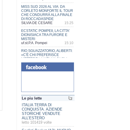
MISS SUD 2026 AL VIA: DA
CORLETO MONFORTE IL TOUR
CHE CONDURRÀ ALLA FINALE
DI ROCCADASPIDE
SILVIA DE CESARE
15:25
ECSTATIC POMPEII, LA CITTA'
DIONISIACA TRA FURORE E
MISTERI
uf.st.P.A. Pompei
15:10
RIO SGUAZZATORIO, ALIBERTI:
«C'È CHI PREFERISCE
METTERE LA MELMA SUGLI
OCCHI PUR DI NON VEDERE»
STAFF SINDACO DI SCAFATI
14:23
XII TAPPA DI MISS ONDINA
SPORT, TENUTASI AL ROOF
GARDEN DI ERCOLANO, TRA
LA MAESTOSITA' DEL VESUVIO
E IL BLU DEL GOLFO DI
Le piu lette
NAPOLI
PRISCO CUTINO
13:45
ITALIA TERRA DI
CONQUISTA. AZIENDE
XI TAPPA DI MISS ONDINA
STORICHE VENDUTE
SPORT A POMPEI,
ALL’ESTERO
RISTORANTE LA GARE
letto 101419 volte
PRISCO CUTINO
10:41