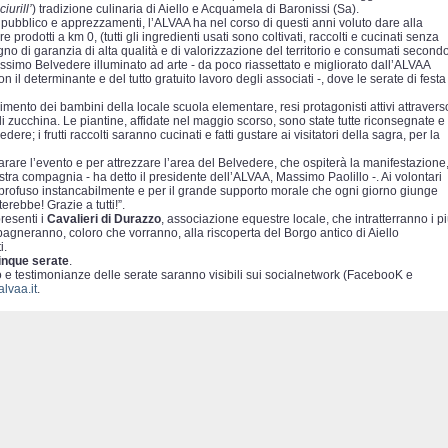
ciurill’
) tradizione culinaria di Aiello e Acquamela di Baronissi (Sa).
pubblico e apprezzamenti, l’ALVAA ha nel corso di questi anni voluto dare alla
rodotti a km 0, (tutti gli ingredienti usati sono coltivati, raccolti e cucinati senza
gno di garanzia di alta qualità e di valorizzazione del territorio e consumati second
llissimo Belvedere illuminato ad arte - da poco riassettato e migliorato dall’ALVAA
n il determinante e del tutto gratuito lavoro degli associati -, dove le serate di festa
gimento dei bambini della locale scuola elementare, resi protagonisti attivi attravers
 di zucchina. Le piantine, affidate nel maggio scorso, sono state tutte riconsegnate e
re; i frutti raccolti saranno cucinati e fatti gustare ai visitatori della sagra, per la
rare l’evento e per attrezzare l’area del Belvedere, che ospiterà la manifestazione
nostra compagnia - ha detto il presidente dell’ALVAA, Massimo Paolillo -. Ai volontari
o profuso instancabilmente e per il grande supporto morale che ogni giorno giunge
erebbe! Grazie a tutti!”.
resenti i
Cavalieri di Durazzo
, associazione equestre locale, che intratterranno i p
agneranno, coloro che vorranno, alla riscoperta del Borgo antico di Aiello
i.
cinque serate
.
o e testimonianze delle serate saranno visibili sui socialnetwork (FacebooK e
lvaa.it
.