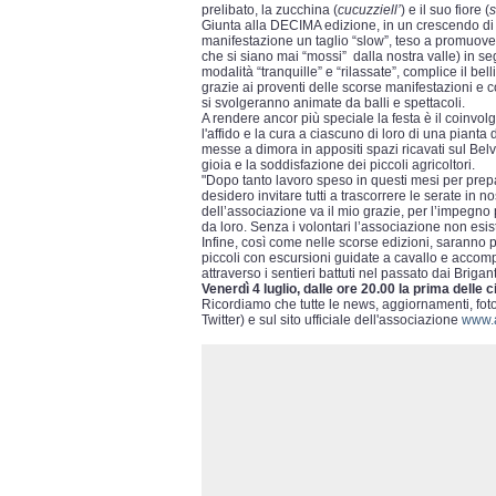
prelibato, la zucchina (
cucuzziell’
) e il suo fiore (
s
Giunta alla DECIMA edizione, in un crescendo di 
manifestazione un taglio “slow”, teso a promuovere p
che si siano mai “mossi” dalla nostra valle) in se
modalità “tranquille” e “rilassate”, complice il be
grazie ai proventi delle scorse manifestazioni e co
si svolgeranno animate da balli e spettacoli.
A rendere ancor più speciale la festa è il coinvol
l'affido e la cura a ciascuno di loro di una pianta
messe a dimora in appositi spazi ricavati sul Belvede
gioia e la soddisfazione dei piccoli agricoltori.
"Dopo tanto lavoro speso in questi mesi per prepa
desidero invitare tutti a trascorrere le serate in 
dell’associazione va il mio grazie, per l’impegn
da loro. Senza i volontari l’associazione non esist
Infine, così come nelle scorse edizioni, saranno p
piccoli con escursioni guidate a cavallo e accomp
attraverso i sentieri battuti nel passato dai Brigant
Venerdì 4 luglio, dalle ore 20.00 la prima delle 
Ricordiamo che tutte le news, aggiornamenti, fot
Twitter) e sul sito ufficiale dell'associazione
www.a