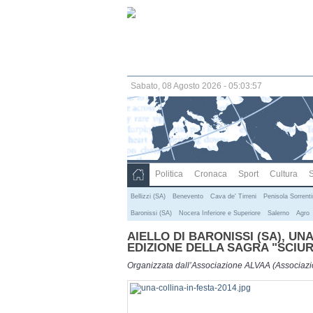
Sabato, 08 Agosto 2026 - 05:03:58
Politica
Cronaca
Sport
Cultura
S
Bellizzi (SA)
Benevento
Cava de' Tirreni
Penisola Sorrent
Baronissi (SA)
Nocera Inferiore e Superiore
Salerno
Agro
AIELLO DI BARONISSI (SA), UNA
EDIZIONE DELLA SAGRA "SCIURI
Organizzata dall’Associazione ALVAA (Associazion