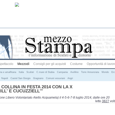
pettacolo
Mezzodì
Consigli per gli acquisti
Costume
Opportunità di lavor
ina e amalfitana
Italia
Scafati
C.mare di Stabia
Campania
Avellino
Torre Annunziata
Mondo
Erc
Napoli
Castel San Giorgio
Gragnano
Comuni vesuviani
Angri
 COLLINA IN FESTA 2014 CON LA X
LL' E CUCUZZIELL'"
e Libero Volontariato Aiello Acquamela) il 4-5-6-7-8 luglio 2014, dalle ore 20
letto
3827
vol