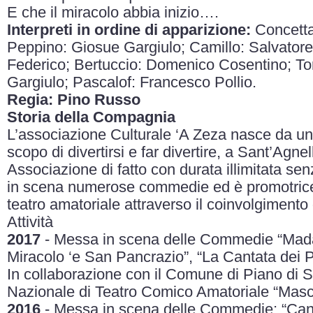
E che il miracolo abbia inizio….
Interpreti in ordine di apparizione:
Concetta
Peppino: Giosue Gargiulo; Camillo: Salvator
Federico; Bertuccio: Domenico Cosentino; To
Gargiulo; Pascalof: Francesco Pollio.
Regia: Pino Russo
Storia della Compagnia
L’associazione Culturale ‘A Zeza nasce da un 
scopo di divertirsi e far divertire, a Sant’Agn
Associazione di fatto con durata illimitata s
in scena numerose commedie ed è promotrice di
teatro amatoriale attraverso il coinvolgimento d
Attività
2017
- Messa in scena delle Commedie “Mada
Miracolo ‘e San Pancrazio”, “La Cantata dei P
In collaborazione con il Comune di Piano di 
Nazionale di Teatro Comico Amatoriale “Masc
2016
- Messa in scena delle Commedie: “Canta