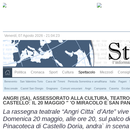
Venerdí, 07 Agosto 2026 - 21:04:23
Politica
Cronaca
Sport
Cultura
Spettacolo
Mezzodì
Consigli
Benevento
San Valentino Torio
Cava de' Tirreni
Penisola Sorrentina e amalfitana
Italia
Pagani
Boscoreale
Castel San Giorgio
Gragnano
Comuni vesuviani
Angri
Campania
Caserta
Ercola
ANGRI (SA), ASSESSORATO ALLA CULTURA, TEATRO
CASTELLO: IL 20 MAGGIO " 'O MIRACOLO E SAN PA
La rassegna teatrale “Angri Citta` d’Arte” vive
Domenica 20 maggio, alle ore 20, sul palco de
Pinacoteca di Castello Doria, andra` in scena