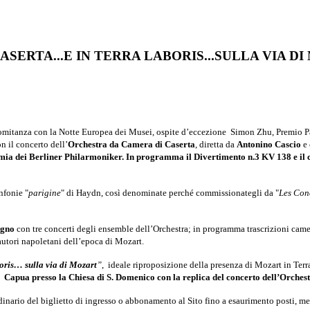
ERTA...E IN TERRA LABORIS...SULLA VIA D
ncomitanza con la Notte Europea dei Musei, ospite d’eccezione Simon Zhu, Premio 
n il concerto dell’
Orchestra da Camera di Caserta
, diretta da
Antonino Cascio
e 
emia dei Berliner Philarmoniker. In programma il Divertimento n.3 KV 138 e il 
nfonie "
parigine
" di Haydn, così denominate perché commissionategli da "
Les Con
ugno
con tre concerti degli ensemble dell’Orchestra; in programma trascrizioni cameri
autori napoletani dell’epoca di Mozart.
oris… sulla via di Mozart
”
, ideale riproposizione della presenza di Mozart in Te
 a
Capua presso la Chiesa di S. Domenico con la replica del concerto dell’Orch
rdinario del biglietto di ingresso o abbonamento al Sito fino a esaurimento posti, me