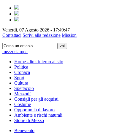
Venerdí, 07 Agosto 2026 - 17:49:48
Contattaci
Scrivi alla redazione
Mission
vai
mezzostampa
Home - link interno al sito
Politica
Cronaca
Sport
Cultura
Spettacolo
Mezzodì
Consigli per gli acquisti
Costume
Opportunità di lavoro
Ambiente e rischi naturali
Storie di Mezzo
Benevento