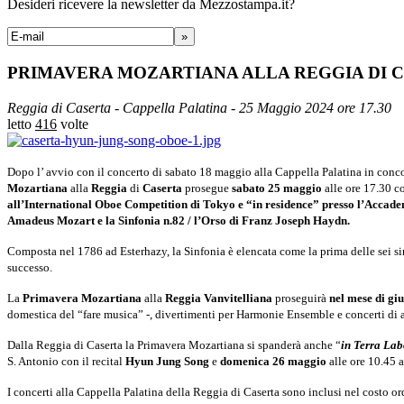
Desideri ricevere la newsletter da Mezzostampa.it?
»
PRIMAVERA MOZARTIANA ALLA REGGIA DI CAS
Reggia di Caserta - Cappella Palatina - 25 Maggio 2024 ore 17.30
letto
416
volte
Dopo l’ avvio con il concerto di sabato 18 maggio alla Cappella Palatina in co
Mozartiana
alla
Reggia
di
Caserta
prosegue
sabato 25 maggio
alle ore 17.30 co
all’International Oboe Competition di Tokyo e “in residence” presso l’Accad
Amadeus Mozart e la Sinfonia n.82 / l’Orso di Franz Joseph Haydn.
Composta nel 1786 ad Esterhazy, la Sinfonia è elencata come la prima delle sei si
successo.
La
Primavera Mozartiana
alla
Reggia Vanvitelliana
proseguirà
nel mese di gi
domestica del “fare musica” -, divertimenti per Harmonie Ensemble e concerti di 
Dalla Reggia di Caserta la Primavera Mozartiana si spanderà anche “
in Terra Lab
S. Antonio con il recital
Hyun Jung Song
e
domenica 26 maggio
alle ore 10.45
I concerti alla Cappella Palatina della Reggia di Caserta sono inclusi nel costo o