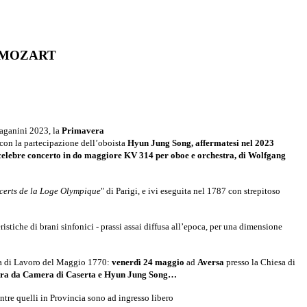
I MOZART
Paganini 2023, la
Primavera
con la partecipazione dell’oboista
Hyun Jung Song, affermatesi nel 2023
celebre concerto in do maggiore KV 314 per oboe e orchestra, di Wolfgang
certs de la Loge Olympique
" di Parigi, e ivi eseguita nel 1787 con strepitoso
stiche di brani sinfonici - prassi assai diffusa all’epoca, per una dimensione
rra di Lavoro del Maggio 1770:
venerdì 24 maggio
ad
Aversa
presso la Chiesa di
estra da Camera di Caserta e Hyun Jung Song…
ntre quelli in Provincia sono ad ingresso libero