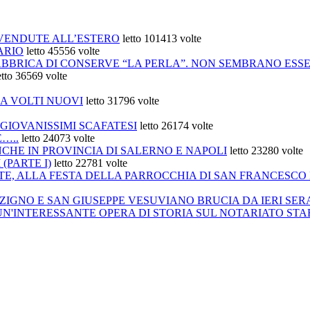
 VENDUTE ALL’ESTERO
letto 101413 volte
ARIO
letto 45556 volte
BBRICA DI CONSERVE “LA PERLA”. NON SEMBRANO ESSER
etto 36569 volte
A VOLTI NUOVI
letto 31796 volte
4 GIOVANISSIMI SCAFATESI
letto 26174 volte
…..
letto 24073 volte
CHE IN PROVINCIA DI SALERNO E NAPOLI
letto 23280 volte
(PARTE I)
letto 22781 volte
TTE, ALLA FESTA DELLA PARROCCHIA DI SAN FRANCESCO
IGNO E SAN GIUSEPPE VESUVIANO BRUCIA DA IERI SER
'INTERESSANTE OPERA DI STORIA SUL NOTARIATO STABIE