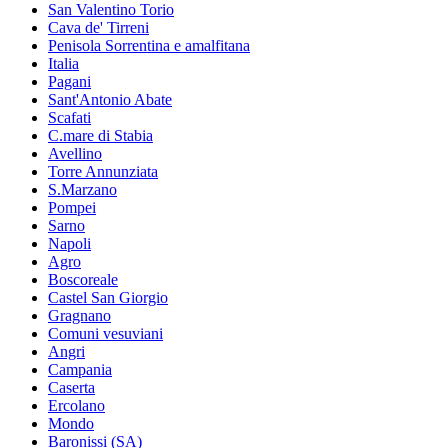
San Valentino Torio
Cava de' Tirreni
Penisola Sorrentina e amalfitana
Italia
Pagani
Sant'Antonio Abate
Scafati
C.mare di Stabia
Avellino
Torre Annunziata
S.Marzano
Pompei
Sarno
Napoli
Agro
Boscoreale
Castel San Giorgio
Gragnano
Comuni vesuviani
Angri
Campania
Caserta
Ercolano
Mondo
Baronissi (SA)