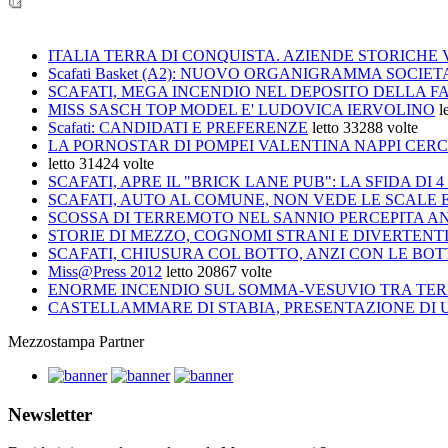
ITALIA TERRA DI CONQUISTA. AZIENDE STORICHE
Scafati Basket (A2): NUOVO ORGANIGRAMMA SOCIET
SCAFATI, MEGA INCENDIO NEL DEPOSITO DELLA FA
MISS SASCH TOP MODEL E' LUDOVICA IERVOLINO
l
Scafati: CANDIDATI E PREFERENZE
letto 33288 volte
LA PORNOSTAR DI POMPEI VALENTINA NAPPI CERC
letto 31424 volte
SCAFATI, APRE IL "BRICK LANE PUB": LA SFIDA DI 
SCAFATI, AUTO AL COMUNE, NON VEDE LE SCALE E
SCOSSA DI TERREMOTO NEL SANNIO PERCEPITA AN
STORIE DI MEZZO, COGNOMI STRANI E DIVERTENTI 
SCAFATI, CHIUSURA COL BOTTO, ANZI CON LE BO
Miss@Press 2012
letto 20867 volte
ENORME INCENDIO SUL SOMMA-VESUVIO TRA TERZ
CASTELLAMMARE DI STABIA, PRESENTAZIONE DI UN
Mezzostampa Partner
Newsletter