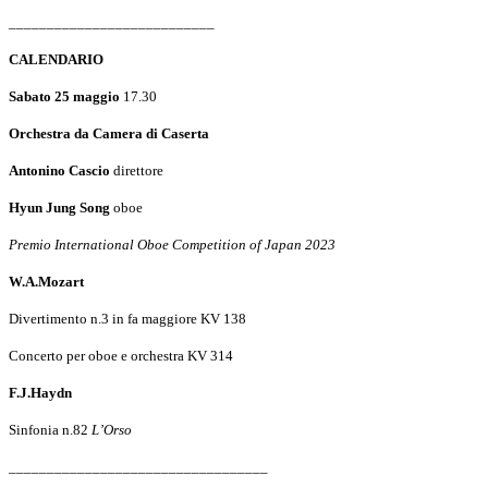
___________________________
CALENDARIO
Sabato 25 maggio
17.30
Orchestra da Camera di Caserta
Antonino Cascio
direttore
Hyun Jung Song
oboe
Premio International Oboe Competition of Japan 2023
W.A.Mozart
Divertimento n.3 in fa maggiore KV 138
Concerto per oboe e orchestra KV 314
F.J.Haydn
Sinfonia n.82
L’Orso
__________________________________