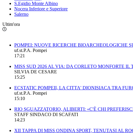
S.Egidio Monte Albino
Nocera Inferiore e Superiore
Salerno
Ultim'ora
POMPEI: NUOVE RICERCHE BIOARCHEOLOGICHE SU
uf.st.P.A. Pompei
17:21
MISS SUD 2026 AL VIA: DA CORLETO MONFORTE I
SILVIA DE CESARE
15:25
ECSTATIC POMPEII, LA CITTA' DIONISIACA TRA FUR
uf.st.P.A. Pompei
15:10
RIO SGUAZZATORIO, ALIBERTI: «C'È CHI PREFERI
STAFF SINDACO DI SCAFATI
14:23
XII TAPPA DI MISS ONDINA SPORT, TENUTASI AL 