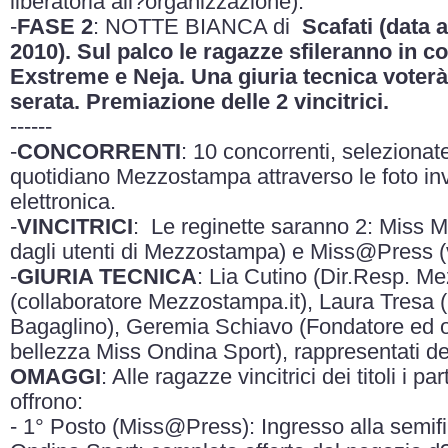
liberatoria all?organizzazione).
-
FASE 2
: NOTTE BIANCA di
Scafati (data 
2010). Sul palco le ragazze sfileranno in co
Exstreme e Neja. Una giuria tecnica voter
serata. Premiazione delle 2 vincitrici.
------
-
CONCORRENTI
: 10 concorrenti, selezionat
quotidiano Mezzostampa attraverso le foto invia
elettronica.
-
VINCITRICI
: Le reginette saranno 2: Miss 
dagli utenti di Mezzostampa) e Miss@Press (v
-
GIURIA TECNICA
: Lia Cutino (Dir.Resp. Me
(collaboratore Mezzostampa.it), Laura Tresa (
Bagaglino), Geremia Schiavo (Fondatore ed o
bellezza Miss Ondina Sport), rappresentati de
OMAGGI
: Alle ragazze vincitrici dei titoli i p
offrono:
- 1° Posto (Miss@Press): Ingresso alla semif