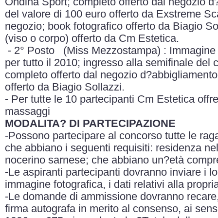
Ondina Sport; completo offerto dal negozio
del valore di 100 euro offerto da Exstreme Sc
negozio; book fotografico offerto da Biagio So
(viso o corpo) offerto da Cm Estetica.
- 2° Posto (Miss Mezzostampa) : Immagine
per tutto il 2010; ingresso alla semifinale de
completo offerto dal negozio d?abbigliamento
offerto da Biagio Sollazzi.
- Per tutte le 10 partecipanti Cm Estetica offr
massaggi
MODALITA? DI PARTECIPAZIONE
-Possono partecipare al concorso tutte le raga
che abbiano i seguenti requisiti: residenza n
nocerino sarnese; che abbiano un?età compres
-Le aspiranti partecipanti dovranno inviare i lo
immagine fotografica, i dati relativi alla propr
-Le domande di ammissione dovranno recare, 
firma autografa in merito al consenso, ai sen