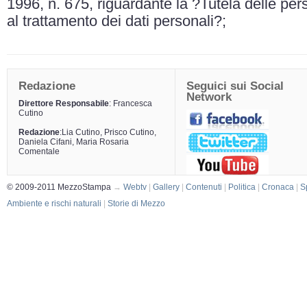
1996, n. 675, riguardante la ?Tutela delle perso
al trattamento dei dati personali?;
Redazione
Seguici sui Social
Network
Direttore Responsabile
: Francesca
Cutino
Redazione
:Lia Cutino, Prisco Cutino,
Daniela Cifani, Maria Rosaria
Comentale
© 2009-2011 MezzoStampa
→
Webtv
|
Gallery
|
Contenuti
|
Politica
|
Cronaca
|
S
Ambiente e rischi naturali
|
Storie di Mezzo