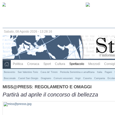
Sabato, 08 Agosto 2026 - 13:28:17
Politica
Cronaca
Sport
Cultura
Spettacolo
Mezzodì
Consigli
Benevento
San Valentino Torio
Cava de' Tirreni
Penisola Sorrentina e amalfitana
Italia
Pagani
Boscoreale
Castel San Giorgio
Gragnano
Comuni vesuviani
Angri
Caserta
Campania
Ercola
MISS@PRESS: REGOLAMENTO E OMAGGI
Partirà ad aprile il concorso di bellezza