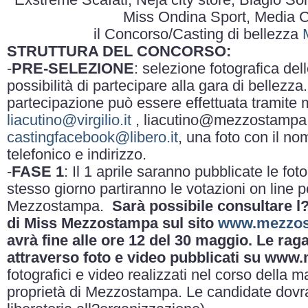
Exstreme Scafati, Neja city store, Biagio Sol
Miss Ondina Sport, Media C
il Concorso/Casting di bellezza
STRUTTURA DEL CONCORSO:
-
PRE-SELEZIONE
: selezione fotografica de
possibilità di partecipare alla gara
di bellezza.
partecipazione può essere effettuata tramite ma
liacutino@virgilio.it
, liacutino@mezzostampa.
castingfacebook@libero.it
,
una foto con il n
telefonico e indirizzo.
-
FASE 1
: Il 1 aprile saranno pubblicate le fot
stesso giorno partiranno le votazioni on line 
Mezzostampa.
Sarà possibile consultare 
di Miss Mezzostampa sul sito
www.mezzos
avrà fine alle ore 12 del 30 maggio. Le ra
attraverso foto e video pubblicati su www
fotografici e video realizzati nel corso della 
proprietà di Mezzostampa. Le candidate dovra