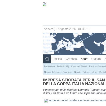
Venerdí, 07 Agosto 2026 - 01:30:11
Politica
Cronaca
Sport
Cultura
S
Benevento
Bellizzi (SA)
Cava de' Tirreni
Penisola Sorrent
Nocera Inferiore e Superiore
Napoli
Salerno
Agro
Castel
IMPRESA SFIORATA PER IL SA
DELLA COPPA ITALIA NAZIONAL
Il messaggio della sindaca Carmela Zuottolo a soci
di voi. Ora testa a un futuro che si preannuncia r