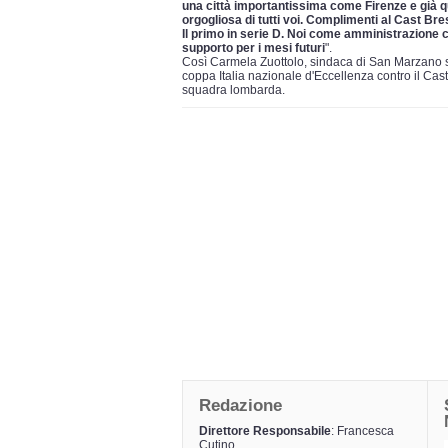
una città importantissima come Firenze e già qu
orgogliosa di tutti voi. Complimenti al Cast Bre
Il primo in serie D. Noi come amministrazione 
supporto per i mesi futuri
".
Così Carmela Zuottolo, sindaca di San Marzano s
coppa Italia nazionale d'Eccellenza contro il Cast
squadra lombarda.
Redazione
Direttore Responsabile
: Francesca
Cutino