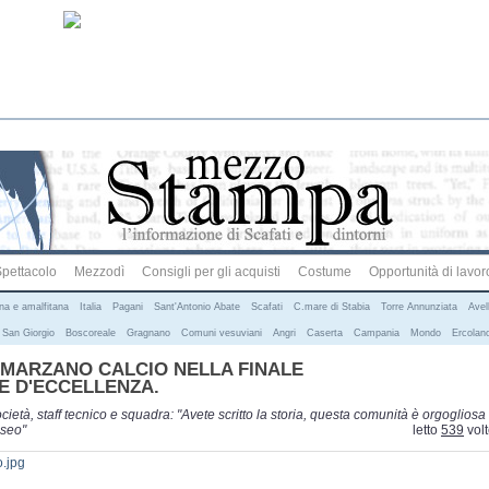
pettacolo
Mezzodì
Consigli per gli acquisti
Costume
Opportunità di lavor
ina e amalfitana
Italia
Pagani
Sant'Antonio Abate
Scafati
C.mare di Stabia
Torre Annunziata
Avel
 San Giorgio
Boscoreale
Gragnano
Comuni vesuviani
Angri
Caserta
Campania
Mondo
Ercolan
N MARZANO CALCIO NELLA FINALE
E D'ECCELLENZA.
età, staff tecnico e squadra: "Avete scritto la storia, questa comunità è orgogliosa
oseo"
letto
539
vol