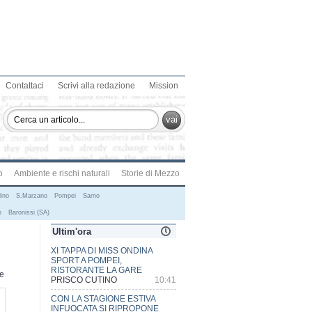
Contattaci
Scrivi alla redazione
Mission
vai
o
Ambiente e rischi naturali
Storie di Mezzo
lino
S.Marzano
Pompei
Sarno
o
Baronissi (SA)
Ultim'ora
CON LA STAGIONE ESTIVA
INFUOCATA SI RIPROPONE
L'ANNOSO PROBLEMA DEGLI
te
INCENDI BOSCHIVI
PRISCO CUTINO
15:23
STIPENDI INCOMPLETI AL DEA