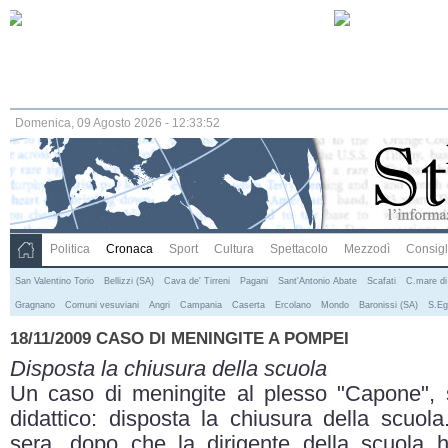
Domenica, 09 Agosto 2026 - 12:33:52
Politica
Cronaca
Sport
Cultura
Spettacolo
Mezzodì
Consigli
San Valentino Torio
Bellizzi (SA)
Cava de' Tirreni
Pagani
Sant'Antonio Abate
Scafati
C.mare di
Gragnano
Comuni vesuviani
Angri
Campania
Caserta
Ercolano
Mondo
Baronissi (SA)
S.Eg
18/11/2009 CASO DI MENINGITE A POMPEI
Disposta la chiusura della scuola
Un caso di meningite al plesso "Capone", 
didattico: disposta la chiusura della scuola
sera, dopo che la dirigente della scuola 