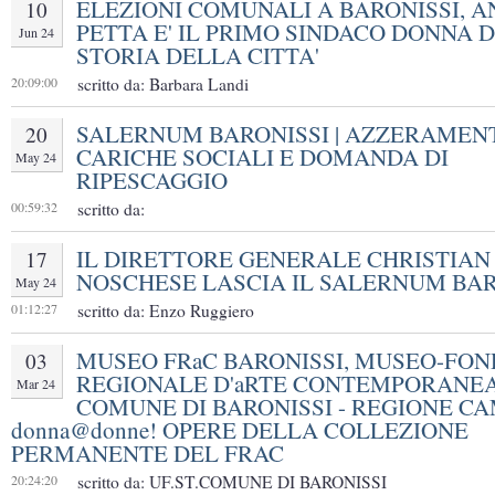
ELEZIONI COMUNALI A BARONISSI, 
10
PETTA E' IL PRIMO SINDACO DONNA 
Jun 24
STORIA DELLA CITTA'
20:09:00
scritto da: Barbara Landi
SALERNUM BARONISSI | AZZERAMEN
20
CARICHE SOCIALI E DOMANDA DI
May 24
RIPESCAGGIO
00:59:32
scritto da:
IL DIRETTORE GENERALE CHRISTIAN
17
NOSCHESE LASCIA IL SALERNUM BAR
May 24
01:12:27
scritto da: Enzo Ruggiero
MUSEO FRaC BARONISSI, MUSEO-FO
03
REGIONALE D'aRTE CONTEMPORANEA
Mar 24
COMUNE DI BARONISSI - REGIONE CA
donna@donne! OPERE DELLA COLLEZIONE
PERMANENTE DEL FRAC
20:24:20
scritto da: UF.ST.COMUNE DI BARONISSI