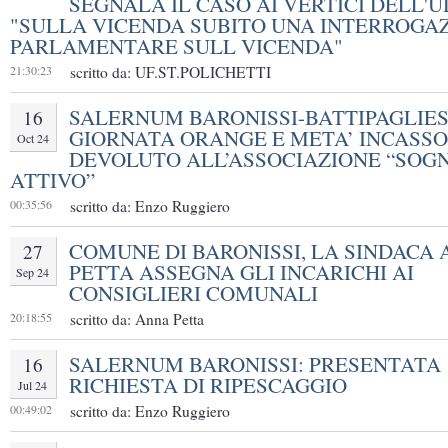
SEGNALA IL CASO AI VERTICI DELL'U
"SULLA VICENDA SUBITO UNA INTERROGA
PARLAMENTARE SULL VICENDA"
21:30:23
scritto da: UF.ST.POLICHETTI
SALERNUM BARONISSI-BATTIPAGLIES
16
GIORNATA ORANGE E META’ INCASSO
Oct 24
DEVOLUTO ALL’ASSOCIAZIONE “SOG
ATTIVO”
00:35:56
scritto da: Enzo Ruggiero
COMUNE DI BARONISSI, LA SINDACA
27
PETTA ASSEGNA GLI INCARICHI AI
Sep 24
CONSIGLIERI COMUNALI
20:18:55
scritto da: Anna Petta
SALERNUM BARONISSI: PRESENTATA
16
RICHIESTA DI RIPESCAGGIO
Jul 24
00:49:02
scritto da: Enzo Ruggiero