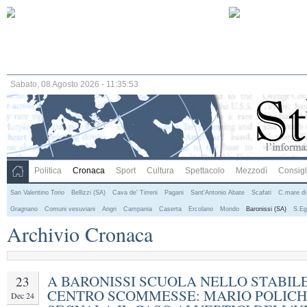
Sabato, 08 Agosto 2026 - 11:35:54
Politica
Cronaca
Sport
Cultura
Spettacolo
Mezzodì
Consigli
San Valentino Torio
Bellizzi (SA)
Cava de' Tirreni
Pagani
Sant'Antonio Abate
Scafati
C.mare di
Gragnano
Comuni vesuviani
Angri
Campania
Caserta
Ercolano
Mondo
Baronissi (SA)
S.Eg
Archivio Cronaca
A BARONISSI SCUOLA NELLO STABILE
23
CENTRO SCOMMESSE: MARIO POLICH
Dec 24