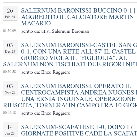
SALERNUM BARONISSI-BUCCINO 0-1 |
26
AGGREDITO IL CALCIATORE MARTIN
Feb 24
MACARIO
01:30:09
scritto da: uf.st. Salernum Baronissi
SALERNUM BARONISSI-CASTEL SAN 
03
0-1, CON UNA RETE ALL'87' IL CASTEL
Dec 23
GIORGIO VIOLA IL "FIGLIOLIA". AL
SALERNUM NON FISCHIATI DUE RIGORI NE
00:30:58
scritto da: Enzo Ruggiero
SALERNUM BARONISSI, OPERATO IL
03
CENTROCAMPISTA ANDREA NUGNES 
Nov 23
UNA ERNIA INGUINALE. OPERAZIONE
RIUSCITA, TORNERA' IN CAMPO FRA 10 GIO
00:49:18
scritto da: Enzo Ruggiero
SALERNUM-SCAFATESE 1-0, DOPO 17
14
GIORNATE POSITIVE CADE LA SCAFA
Jan 23