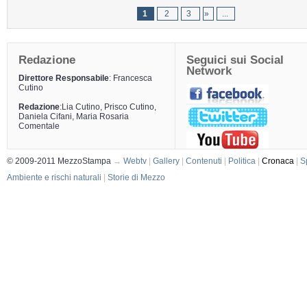
1
2
3
»
...
Redazione
Seguici sui Social
Network
Direttore Responsabile
: Francesca
Cutino
Redazione
:Lia Cutino, Prisco Cutino,
Daniela Cifani, Maria Rosaria
Comentale
© 2009-2011 MezzoStampa
→
Webtv
|
Gallery
|
Contenuti
|
Politica
|
Cronaca
|
S
Ambiente e rischi naturali
|
Storie di Mezzo