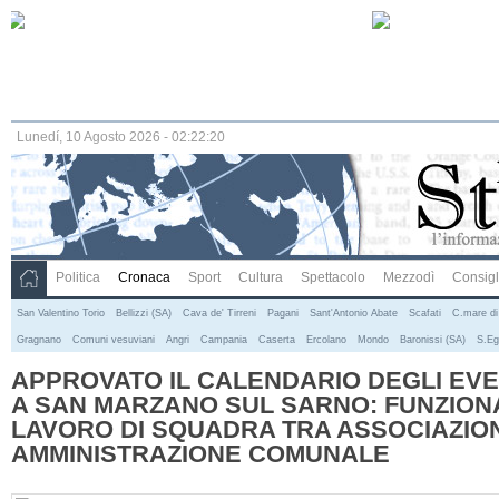
Lunedí, 10 Agosto 2026 - 02:22:20
Politica
Cronaca
Sport
Cultura
Spettacolo
Mezzodì
Consigli
San Valentino Torio
Bellizzi (SA)
Cava de' Tirreni
Pagani
Sant'Antonio Abate
Scafati
C.mare di
Gragnano
Comuni vesuviani
Angri
Campania
Caserta
Ercolano
Mondo
Baronissi (SA)
S.Eg
APPROVATO IL CALENDARIO DEGLI EVEN
A SAN MARZANO SUL SARNO: FUNZIONA
LAVORO DI SQUADRA TRA ASSOCIAZION
AMMINISTRAZIONE COMUNALE