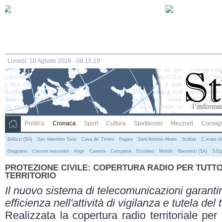
Lunedí, 10 Agosto 2026 - 08:15:10
Politica
Cronaca
Sport
Cultura
Spettacolo
Mezzodì
Consigli
Bellizzi (SA)
San Valentino Torio
Cava de' Tirreni
Pagani
Sant'Antonio Abate
Scafati
C.mare di
Gragnano
Comuni vesuviani
Angri
Caserta
Campania
Ercolano
Mondo
Baronissi (SA)
S.Eg
PROTEZIONE CIVILE: COPERTURA RADIO PER TUTTO
TERRITORIO
Il nuovo sistema di telecomunicazioni garanti
efficienza nell'attività di vigilanza e tutela del
Realizzata la copertura radio territoriale per 