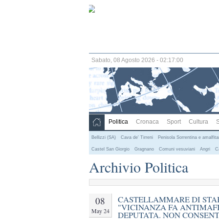
Sabato, 08 Agosto 2026 - 02:17:00
Politica
Cronaca
Sport
Cultura
S
Bellizzi (SA)
Cava de' Tirreni
Penisola Sorrentina e amalfit
Castel San Giorgio
Gragnano
Comuni vesuviani
Angri
C
Archivio Politica
CASTELLAMMARE DI STABI
08
"VICINANZA FA ANTIMAF
May 24
DEPUTATA. NON CONSEN