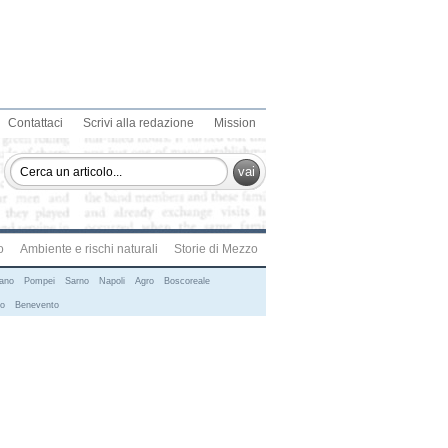
Contattaci
Scrivi alla redazione
Mission
vai
o
Ambiente e rischi naturali
Storie di Mezzo
ano
Pompei
Sarno
Napoli
Agro
Boscoreale
no
Benevento