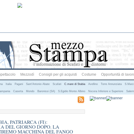
pettacolo
Mezzodì
Consigli per gli acquisti
Costume
Opportunità di lavor
ana
Italia
Pagani
Sant'Antonio Abate
Scafati
C.mare di Stabia
Avellino
Torre Annunziata
S.Marz
ampania
Caserta
Mondo
Baronissi (SA)
S.Egidio Monte Albino
Nocera Inferiore e Superiore
Saler
A, PATRIARCA (FI):
IA DEL GIORNO DOPO. LA
TIREMO MACCHINA DEL FANGO