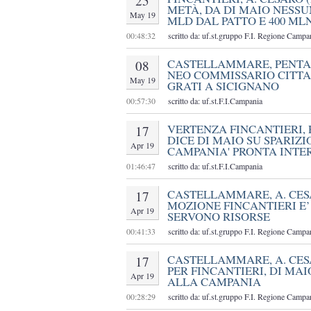
25
METÀ, DA DI MAIO NESSU
May 19
MLD DAL PATTO E 400 ML
00:48:32
scritto da: uf.st.gruppo F.I. Regione Campa
CASTELLAMMARE, PENTAN
08
NEO COMMISSARIO CITTA
May 19
GRATI A SICIGNANO
00:57:30
scritto da: uf.st.F.I.Campania
VERTENZA FINCANTIERI, 
17
DICE DI MAIO SU SPARIZI
Apr 19
CAMPANIA' PRONTA INT
01:46:47
scritto da: uf.st.F.I.Campania
CASTELLAMMARE, A. CESA
17
MOZIONE FINCANTIERI E
Apr 19
SERVONO RISORSE
00:41:33
scritto da: uf.st.gruppo F.I. Regione Campa
CASTELLAMMARE, A. CESAR
17
PER FINCANTIERI, DI MAI
Apr 19
ALLA CAMPANIA
00:28:29
scritto da: uf.st.gruppo F.I. Regione Campa