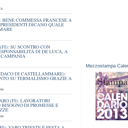
CA
): BENE COMMESSA FRANCESE A
 PRESIDENTI DICANO QUALE
MMARE
(FI): SU SCONTRO CON
SPONSABILITÀ DI DE LUCA, A
O CAMPANIA
Mezzostampa Calen
NDACO DI CASTELLAMMARE):
NTO SU TERMALISMO GRAZIE A
nia
RO (FI): LAVORATORI
 BISOGNO DI PROMESSE E
EZZE
nia
FI): VARO TRIESTE È FESTA A