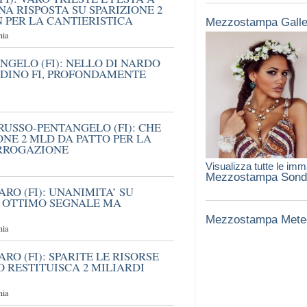
NA RISPOSTA SU SPARIZIONE 2
N PER LA CANTIERISTICA
Mezzostampa Galle
nia
GELO (FI): NELLO DI NARDO
DINO FI, PROFONDAMENTE
RUSSO-PENTANGELO (FI): CHE
ONE 2 MLD DA PATTO PER LA
ERROGAZIONE
Visualizza tutte le imm
Mezzostampa Sond
RO (FI): UNANIMITA’ SU
’ OTTIMO SEGNALE MA
Mezzostampa Mete
nia
O (FI): SPARITE LE RISORSE
O RESTITUISCA 2 MILIARDI
nia