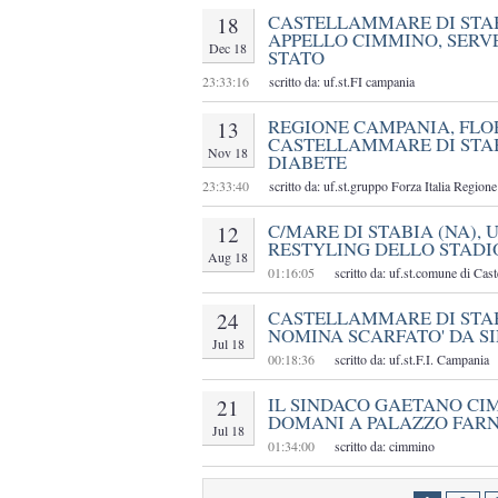
CASTELLAMMARE DI STABI
18
APPELLO CIMMINO, SERV
Dec 18
STATO
23:33:16
scritto da: uf.st.FI campania
REGIONE CAMPANIA, FLOR
13
CASTELLAMMARE DI STAB
Nov 18
DIABETE
23:33:40
scritto da: uf.st.gruppo Forza Italia Regio
C/MARE DI STABIA (NA), 
12
RESTYLING DELLO STADI
Aug 18
01:16:05
scritto da: uf.st.comune di Cas
CASTELLAMMARE DI STABIA
24
NOMINA SCARFATO' DA S
Jul 18
00:18:36
scritto da: uf.st.F.I. Campania
IL SINDACO GAETANO CI
21
DOMANI A PALAZZO FAR
Jul 18
01:34:00
scritto da: cimmino