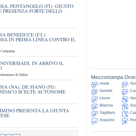
A, PENTANGELO (FI): GIUSTO
E PRESENZA FORTE DELLO
A BENEDUCE (F.I.):
IA IN PRIMA LINEA CONTRO IL
ne Campania
UNIVERSIADI, IN ARRIVO IL
O
tellammare di Stabia
Mezzostampa Oros
Ariete
Tor
 (NA), DE SIANO (FI):
INDACO SCELTE AUTONOME
Gemelli
Can
Leone
Ver
Bilancia
Sco
MMINO PRESENTA LA GIUNTA
Sagittario
Cap
NESE
Acquario
Pes