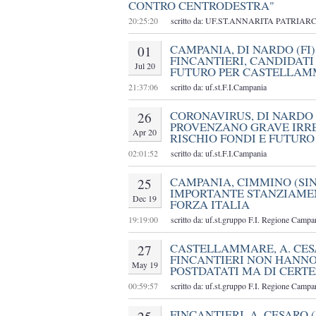
CONTRO CENTRODESTRA"
20:25:20
scritto da: UF.ST.ANNARITA PATRIAR
CAMPANIA, DI NARDO (FI
01
FINCANTIERI, CANDIDATI
Jul 20
FUTURO PER CASTELLA
21:37:06
scritto da: uf.st.F.I.Campania
CORONAVIRUS, DI NARDO 
26
PROVENZANO GRAVE IRRE
Apr 20
RISCHIO FONDI E FUTUR
02:01:52
scritto da: uf.st.F.I.Campania
CAMPANIA, CIMMINO (SI
25
IMPORTANTE STANZIAME
Dec 19
FORZA ITALIA
19:19:00
scritto da: uf.st.gruppo F.I. Regione Campa
CASTELLAMMARE, A. CESA
27
FINCANTIERI NON HANNO
May 19
POSTDATATI MA DI CERT
00:59:57
scritto da: uf.st.gruppo F.I. Regione Campa
FINCANTIERI, A. CESARO (