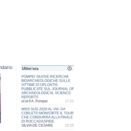
dario
Ultim'ora
MISS SUD 2026 AL VIA: DA
CORLETO MONFORTE IL TOUR
CHE CONDURRÀ ALLA FINALE
DI ROCCADASPIDE
SILVIA DE CESARE
15:25
ECSTATIC POMPEII, LA CITTA'
DIONISIACA TRA FURORE E
MISTERI
uf.st.P.A. Pompei
15:10
RIO SGUAZZATORIO, ALIBERTI:
«C'È CHI PREFERISCE
METTERE LA MELMA SUGLI