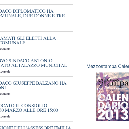
NDACO DIPLOMATICO HA
MUNALE, DUE DONNE E TRE
AMATI GLI ELETTI ALLA
 COMUNALE
scoreale
UOVO SINDACO ANTONIO
DIATO AL PALAZZO MUNICIPAL
Mezzostampa Calen
scoreale
NDACO GIUSEPPE BALZANO HA
ONI
scoreale
OCATO IL CONSIGLIO
0 MARZO ALLE ORE 15:00
scoreale
SIONE DELL’ASSESSORE EMILIA