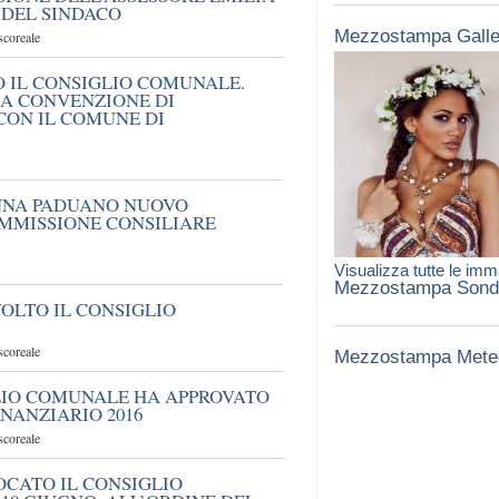
I DEL SINDACO
Mezzostampa Galle
scoreale
O IL CONSIGLIO COMUNALE.
LA CONVENZIONE DI
CON IL COMUNE DI
ANNA PADUANO NUOVO
OMMISSIONE CONSILIARE
Visualizza tutte le imm
Mezzostampa Sond
VOLTO IL CONSIGLIO
scoreale
Mezzostampa Mete
LIO COMUNALE HA APPROVATO
INANZIARIO 2016
scoreale
OCATO IL CONSIGLIO