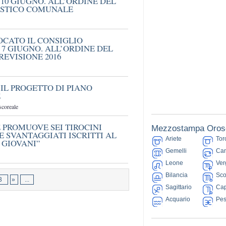
10 GIUGNO. ALL’ORDINE DEL
ISTICO COMUNALE
OCATO IL CONSIGLIO
7 GIUGNO. ALL’ORDINE DEL
REVISIONE 2016
IL PROGETTO DI PIANO
E
scoreale
 PROMUOVE SEI TIROCINI
Mezzostampa Oros
E SVANTAGGIATI ISCRITTI AL
Ariete
Tor
GIOVANI”
Gemelli
Can
Leone
Ver
Bilancia
Sco
3
»
...
Sagittario
Cap
Acquario
Pes