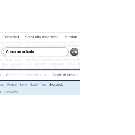
Contattaci
Scrivi alla redazione
Mission
vai
o
Ambiente e rischi naturali
Storie di Mezzo
ano
Pompei
Sarno
Napoli
Agro
Boscoreale
no
Benevento