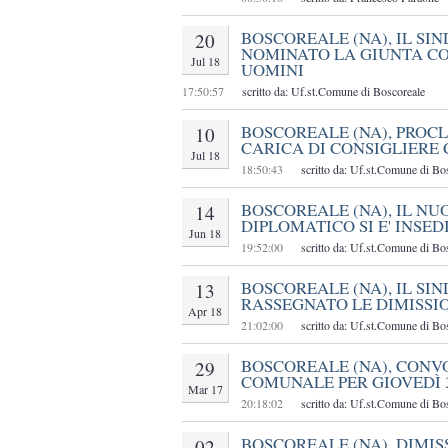
BOSCOREALE (NA), IL SI
20
NOMINATO LA GIUNTA CO
Jul 18
UOMINI
17:50:57
scritto da: Uf.st.Comune di Boscoreale
BOSCOREALE (NA), PROCL
10
CARICA DI CONSIGLIERE
Jul 18
18:50:43
scritto da: Uf.st.Comune di Bo
BOSCOREALE (NA), IL N
14
DIPLOMATICO SI E' INSE
Jun 18
19:52:00
scritto da: Uf.st.Comune di Bo
BOSCOREALE (NA), IL SI
13
RASSEGNATO LE DIMISSI
Apr 18
21:02:00
scritto da: Uf.st.Comune di Bo
BOSCOREALE (NA), CONV
29
COMUNALE PER GIOVEDÌ 3
Mar 17
20:18:02
scritto da: Uf.st.Comune di Bo
BOSCOREALE (NA), DIMIS
02