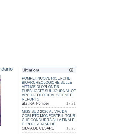
dario
Ultim'ora
MISS SUD 2026 AL VIA: DA
CORLETO MONFORTE IL TOUR
CHE CONDURRÀ ALLA FINALE
DI ROCCADASPIDE
SILVIA DE CESARE
15:25
ECSTATIC POMPEII, LA CITTA'
DIONISIACA TRA FURORE E
MISTERI
uf.st.P.A. Pompei
15:10
RIO SGUAZZATORIO, ALIBERTI:
«C'È CHI PREFERISCE
METTERE LA MELMA SUGLI