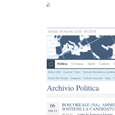
Sabato, 08 Agosto 2026 - 06:20:09
Politica
Cronaca
Sport
Cultura
S
Bellizzi (SA)
Cava de' Tirreni
Penisola Sorrentina e amalfit
Castel San Giorgio
Gragnano
Comuni vesuviani
Angri
C
Archivio Politica
BOSCOREALE (NA): AMMIN
06
SOSTIENE LA CANDIDATU
Feb 23
00:50:16
scritto da: Francesco Faraone