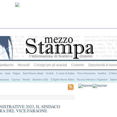
pettacolo
Mezzodì
Consigli per gli acquisti
Costume
Opportunità di lavor
ana
Italia
Pagani
Sant'Antonio Abate
Scafati
C.mare di Stabia
Torre Annunziata
Avellino
S.Marz
ampania
Caserta
Mondo
Baronissi (SA)
S.Egidio Monte Albino
Nocera Inferiore e Superiore
Saler
ISTRATIVE 2023, IL SINDACO
RA DEL VICE FARAONE