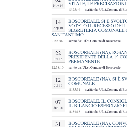
VITALE, LE PRECISAZION
Nov 16
15:25:46
scritto da: Uf.st.Comune di Bo
BOSCOREALE, SI È SVOLT
14
VOTATO IL RECESSO DEL
Sep 16
SEGRETERIA COMUNALE 
SANT’ANTIMO
21:00:07
scritto da: Uf.st.Comune di Boscoreale
BOSCOREALE (NA), ROS
22
PRESIDENTE DELLA 1^ C
Jul 16
PERMANENTE
12:38:10
scritto da: Uf.st.Comune di Boscoreale
BOSCOREALE (NA), SI È S
12
COMUNALE
Jul 16
18:35:31
scritto da: Uf.st.Comune di Bo
BOSCOREALE, IL CONSIG
07
IL BILANCIO ESERCIZIO F
Jun 16
18:54:13
scritto da: Uf.st.Comune di Bo
BOSCOREALE (NA), CONV
31