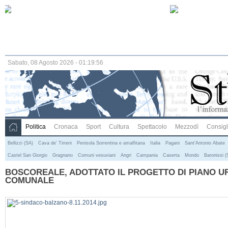
Sabato, 08 Agosto 2026 - 01:19:56
Politica
Cronaca
Sport
Cultura
Spettacolo
Mezzodì
Consigli
Bellizzi (SA)
Cava de' Tirreni
Penisola Sorrentina e amalfitana
Italia
Pagani
Sant'Antonio Abate
Castel San Giorgio
Gragnano
Comuni vesuviani
Angri
Campania
Caserta
Mondo
Baronissi (
BOSCOREALE, ADOTTATO IL PROGETTO DI PIANO U
COMUNALE