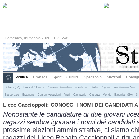
Domenica, 09 Agosto 2026 - 13:15:48
Politica
Cronaca
Sport
Cultura
Spettacolo
Mezzodì
Consigli
Bellizzi (SA)
Cava de' Tirreni
Penisola Sorrentina e amalfitana
Italia
Pagani
Sant'Antonio Abate
Boscoreale
Gragnano
Comuni vesuviani
Angri
Campania
Caserta
Mondo
Baronissi (SA)
S.
Liceo Caccioppoli: CONOSCI I NOMI DEI CANDIDATI 
Nonostante le candidature di due giovani lice
ragazzi sembra ignorare i nomi dei candidati 
prossime elezioni amministrative, ci siamo ch
ragazzi del Liceo Renato Caccioppoli a rigua