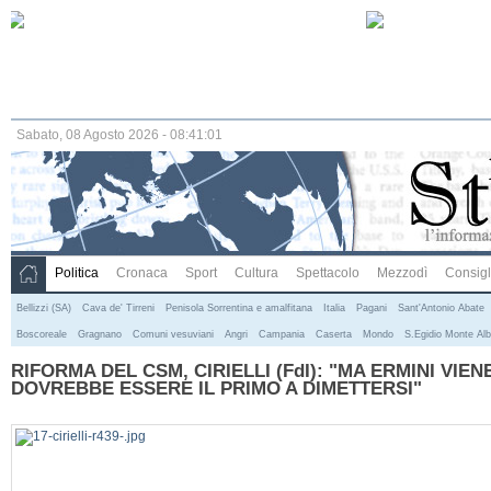
Sabato, 08 Agosto 2026 - 08:41:01
Politica
Cronaca
Sport
Cultura
Spettacolo
Mezzodì
Consigli
Bellizzi (SA)
Cava de' Tirreni
Penisola Sorrentina e amalfitana
Italia
Pagani
Sant'Antonio Abate
Boscoreale
Gragnano
Comuni vesuviani
Angri
Campania
Caserta
Mondo
S.Egidio Monte Alb
RIFORMA DEL CSM, CIRIELLI (FdI): "MA ERMINI VIEN
DOVREBBE ESSERE IL PRIMO A DIMETTERSI"