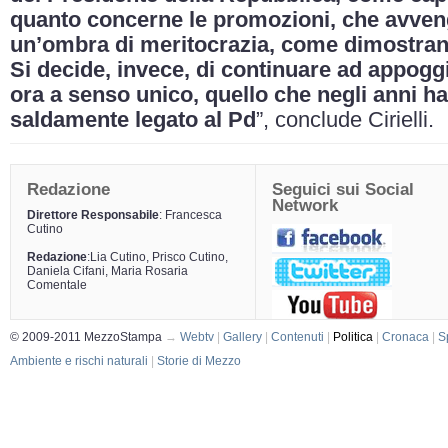
quanto concerne le promozioni, che avve
un’ombra di meritocrazia, come dimostrano 
Si decide, invece, di continuare ad appoggi
ora a senso unico, quello che negli anni h
saldamente legato al Pd
”, conclude Cirielli.
Redazione
Seguici sui Social
Network
Direttore Responsabile
: Francesca
Cutino
Redazione
:Lia Cutino, Prisco Cutino,
Daniela Cifani, Maria Rosaria
Comentale
© 2009-2011 MezzoStampa
→
Webtv
|
Gallery
|
Contenuti
|
Politica
|
Cronaca
|
S
Ambiente e rischi naturali
|
Storie di Mezzo