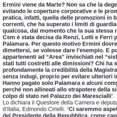
Ermini viene da Marte? Non sa che la deg
evitando le coperture corporative e le pro
pratica, infatti, quella delle promozioni in 
correnti, che ha superato i limiti di guardia 
qualcosa, dal momento che la sua stessa 
Csm è stata decisa da Renzi, Lotti e Ferri 
Palamara. Per questo motivo Ermini dovre
dimettersi, se volesse dare l’esempio. E po
appartenenti ad “Area” invischiati nel “s
stati tutti costretti alle dimissioni? Chi ha
profondamente la credibilità della Magistra
senza indugi, proprio per evitare ulteriori i
Hanno pagato solo Palamara e alcuni com
perché non allineati allo strapotere della si
colpo di stato nel Palazzo dei Marescialli
”.
Lo dichiara il Questore della Camera e deputa
d’Italia, Edmondo Cirielli. “
Ci saremmo aspett
del Presidente della Repubblica, come cap